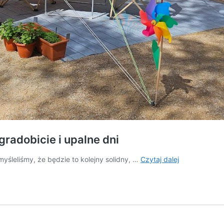
gradobicie i upalne dni
Testujemy
yśleliśmy, że będzie to kolejny solidny, …
Czytaj dalej
Obelink
Familia
5:
namiot
na
gradobicie