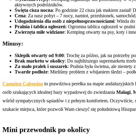
aktywnych podróżników.
Święta cisza nocna
: Po godzinie 22 cisza jak makiem zasiał!
Cena
: Za nasz pobyt – 7 nocy, namiot, przedsionek, samochód,
Udogodnienia dla osób z niepełnosprawnościami
: Winda do
Pralnia i tablica ogłoszeń
: Ogromna tablica ogłoszeń w pralni 
Zwierzęta mile widziane
: Kemping otwarty na psy, koty i inn
Minusy:
Sklepik otwarty od 9:00
: Trochę za późno, jak na potrzeby p
Brak marketu w okolicy
: Do najbliższego supermarketu trzeb
Za mało pralek i suszarek
: Pralnia była świetna, ale niestety
Twarde podłoże
: Mieliśmy problem z wbijaniem śledzi – pod
Camping Cabopino
to prawdziwa perełka na mapie andaluzyjskich k
osób szukających idealnej bazy wypadowej do zwiedzania
Malagi
,
M
wśród sympatycznych sąsiadów i z pełnym komfortem. Oczywiście, są p
szukacie miejsca, które pozwoli Wam cieszyć się południową Hiszpa
Mini przewodnik po okolicy