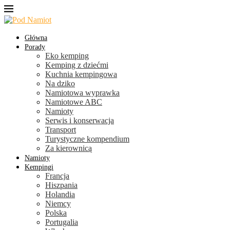
Główna
Porady
Eko kemping
Kemping z dziećmi
Kuchnia kempingowa
Na dziko
Namiotowa wyprawka
Namiotowe ABC
Namioty
Serwis i konserwacja
Transport
Turystyczne kompendium
Za kierownicą
Namioty
Kempingi
Francja
Hiszpania
Holandia
Niemcy
Polska
Portugalia