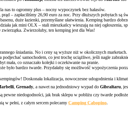
 Dla nas to ogromny plus – nocny wypoczynek bez hałasów.
 prąd – zapłaciliśmy 26,90 euro za noc. Przy dłuższych pobytach są św
 basenu, duże łazienki, przemyślane ułatwienia. Kemping bardzo dobr
działa jak mini OLX – stali mieszkańcy wieszają na niej ogłoszenia, s
e zwierzątka. Zwierzoluby, ten kemping jest dla Was!
orannego śniadania. No i ceny są wyższe niż w okolicznych marketach.
a podjechać samochodem, co jest trochę uciążliwe, jeśli nagle zabrakn
 zbyt mała, co oznaczało kolejki i oczekiwanie na pranie.
łoże było bardzo twarde. Przydałaby się możliwość wypożyczenia por
empingów! Doskonała lokalizacja, nowoczesne udogodnienia i klimat pe
arbelli
,
Grenady
, a nawet na jednodniowy wypad do
Gibraltaru
, j
ewne niedogodności, jak brak sklepu w pobliżu czy twarde podłoże, al
nią w pełni, z całym sercem polecamy
Camping Cabopino
.