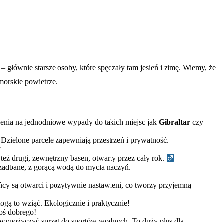
– głównie starsze osoby, które spędzały tam jesień i zimę. Wiemy, że
e morskie powietrze.
enia na jednodniowe wypady do takich miejsc jak
Gibraltar
czy
 Dzielone parcele zapewniają przestrzeń i prywatność.
?
eż drugi, zewnętrzny basen, otwarty przez cały rok. ‍
, zadbane, z gorącą wodą do mycia naczyń.
ańcy są otwarci i pozytywnie nastawieni, co tworzy przyjemną
mogą to wziąć. Ekologicznie i praktycznie!
coś dobrego!
wypożyczyć sprzęt do sportów wodnych. To duży plus dla