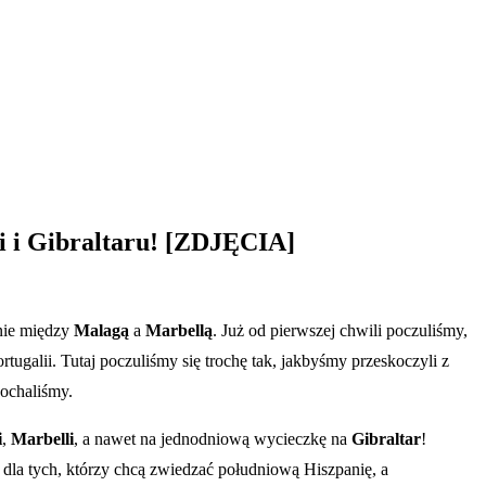
gi i Gibraltaru! [ZDJĘCIA]
lnie między
Malagą
a
Marbellą
. Już od pierwszej chwili poczuliśmy,
tugalii. Tutaj poczuliśmy się trochę tak, jakbyśmy przeskoczyli z
kochaliśmy.
i
,
Marbelli
, a nawet na jednodniową wycieczkę na
Gibraltar
!
a dla tych, którzy chcą zwiedzać południową Hiszpanię, a