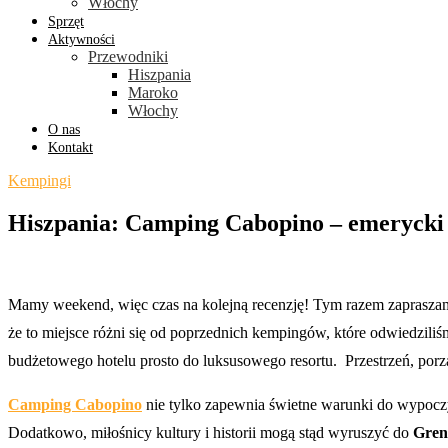
Włochy
Sprzęt
Aktywności
Przewodniki
Hiszpania
Maroko
Włochy
O nas
Kontakt
Kempingi
Hiszpania: Camping Cabopino – emerycki c
Mamy weekend, więc czas na kolejną recenzję! Tym razem zaprasz
że to miejsce różni się od poprzednich kempingów, które odwiedziliśm
budżetowego hotelu prosto do luksusowego resortu. ️ Przestrzeń, porz
Camping Cabopino
nie tylko zapewnia świetne warunki do wypoczy
Dodatkowo, miłośnicy kultury i historii mogą stąd wyruszyć do
Gren