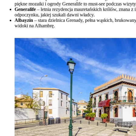
piękne mozaiki i ogrody Generalife to must-see podczas wizyt
Generalife
– letnia rezydencja mauretańskich królów, znana z
odpoczynku, jakiej szukali dawni władcy.
Albayzín
– stara dzielnica Grenady, pełna wąskich, brukowan
widoki na Alhambrę.