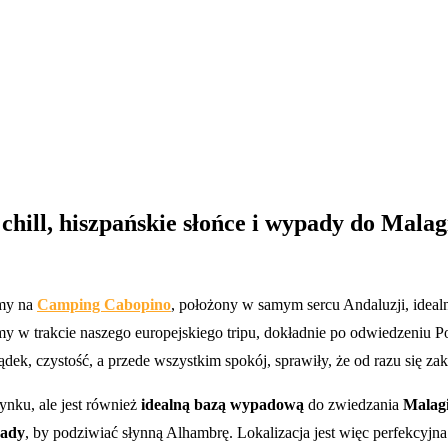
hill, hiszpańskie słońce i wypady do Mala
amy na
Camping Cabopino
, położony w samym sercu Andaluzji, idea
y w trakcie naszego europejskiego tripu, dokładnie po odwiedzeniu Por
ądek, czystość, a przede wszystkim spokój, sprawiły, że od razu się za
nku, ale jest również
idealną bazą wypadową
do zwiedzania
Malag
ady
, by podziwiać słynną Alhambrę. Lokalizacja jest więc perfekcyjn