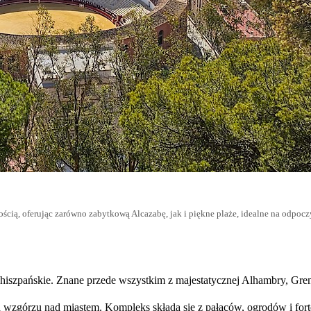
nością, oferując zarówno zabytkową Alcazabę, jak i piękne plaże, idealne na odpoc
i hiszpańskie. Znane przede wszystkim z majestatycznej Alhambry, Gre
 na wzgórzu nad miastem. Kompleks składa się z pałaców, ogrodów i fo