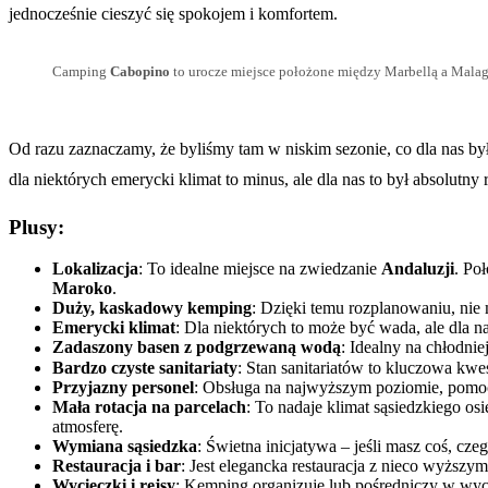
jednocześnie cieszyć się spokojem i komfortem.
Camping
Cabopino
to urocze miejsce położone między Marbellą a Malagą
Od razu zaznaczamy, że byliśmy tam w niskim sezonie, co dla nas było
dla niektórych emerycki klimat to minus, ale dla nas to był absolutny
Plusy:
Lokalizacja
: To idealne miejsce na zwiedzanie
Andaluzji
. Po
Maroko
.
Duży, kaskadowy kemping
: Dzięki temu rozplanowaniu, nie 
Emerycki klimat
: Dla niektórych to może być wada, ale dla na
Zadaszony basen z podgrzewaną wodą
: Idealny na chłodnie
Bardzo czyste sanitariaty
: Stan sanitariatów to kluczowa kwe
Przyjazny personel
: Obsługa na najwyższym poziomie, pomocn
Mała rotacja na parcelach
: To nadaje klimat sąsiedzkiego os
atmosferę.
Wymiana sąsiedzka
: Świetna inicjatywa – jeśli masz coś, cze
Restauracja i bar
: Jest elegancka restauracja z nieco wyższy
Wycieczki i rejsy
: Kemping organizuje lub pośredniczy w wy