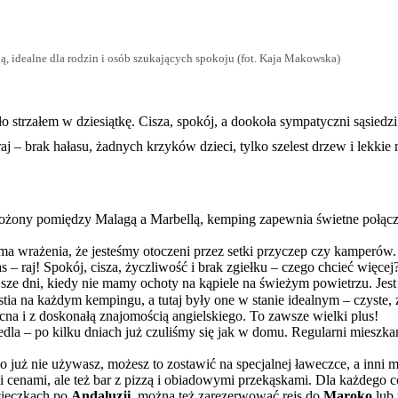
, idealne dla rodzin i osób szukających spokoju (fot. Kaja Makowska)
 strzałem w dziesiątkę. Cisza, spokój, a dookoła sympatyczni sąsiedzi 
 raj – brak hałasu, żadnych krzyków dzieci, tylko szelest drzew i lekki
łożony pomiędzy Malagą a Marbellą, kemping zapewnia świetne połącz
ma wrażenia, że jesteśmy otoczeni przez setki przyczep czy kamperów.
s – raj! Spokój, cisza, życzliwość i brak zgiełku – czego chcieć więcej
jsze dni, kiedy nie mamy ochoty na kąpiele na świeżym powietrzu. Jest t
stia na każdym kempingu, a tutaj były one w stanie idealnym – czyste
a i z doskonałą znajomością angielskiego. To zawsze wielki plus!
iedla – po kilku dniach już czuliśmy się jak w domu. Regularni mieszk
go już nie używasz, możesz to zostawić na specjalnej ławeczce, a inni 
mi cenami, ale też bar z pizzą i obiadowymi przekąskami. Dla każdego 
cieczkach po
Andaluzji
, można też zarezerwować rejs do
Maroko
lub 