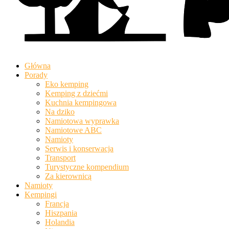
Główna
Porady
Eko kemping
Kemping z dziećmi
Kuchnia kempingowa
Na dziko
Namiotowa wyprawka
Namiotowe ABC
Namioty
Serwis i konserwacja
Transport
Turystyczne kompendium
Za kierownicą
Namioty
Kempingi
Francja
Hiszpania
Holandia