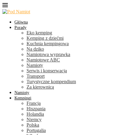
Główna
Porady
Eko kemping
Kemping z dziećmi
Kuchnia kempingowa
Na dziko
Namiotowa wyprawka
Namiotowe ABC
Namioty
Serwis i konserwacja
Transport
Turystyczne kompendium
Za kierownicą
Namioty
Kempingi
Francja
Hiszpania
Holandia
Niemcy
Polska
Portugalia