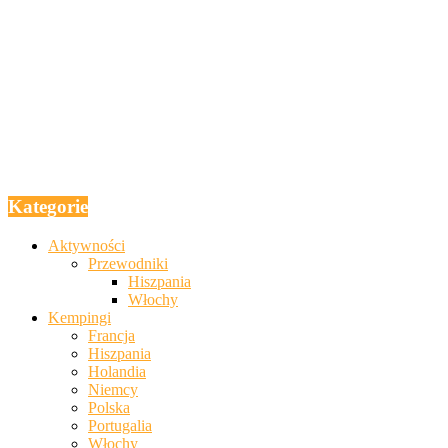
Kategorie
Aktywności
Przewodniki
Hiszpania
Włochy
Kempingi
Francja
Hiszpania
Holandia
Niemcy
Polska
Portugalia
Włochy