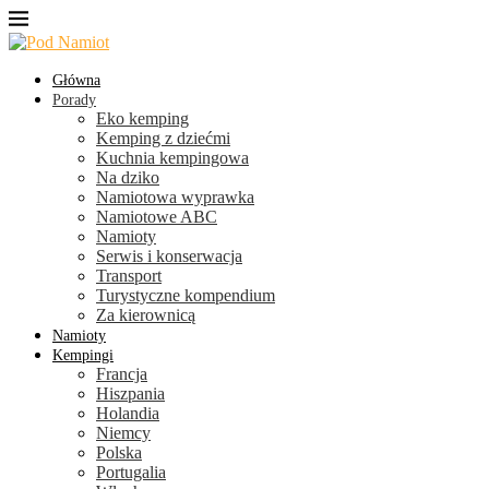
Główna
Porady
Eko kemping
Kemping z dziećmi
Kuchnia kempingowa
Na dziko
Namiotowa wyprawka
Namiotowe ABC
Namioty
Serwis i konserwacja
Transport
Turystyczne kompendium
Za kierownicą
Namioty
Kempingi
Francja
Hiszpania
Holandia
Niemcy
Polska
Portugalia