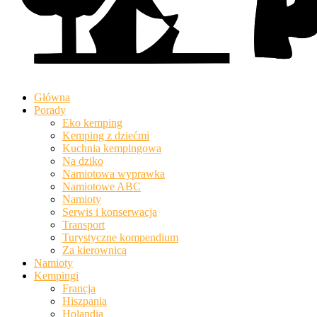
Główna
Porady
Eko kemping
Kemping z dziećmi
Kuchnia kempingowa
Na dziko
Namiotowa wyprawka
Namiotowe ABC
Namioty
Serwis i konserwacja
Transport
Turystyczne kompendium
Za kierownicą
Namioty
Kempingi
Francja
Hiszpania
Holandia