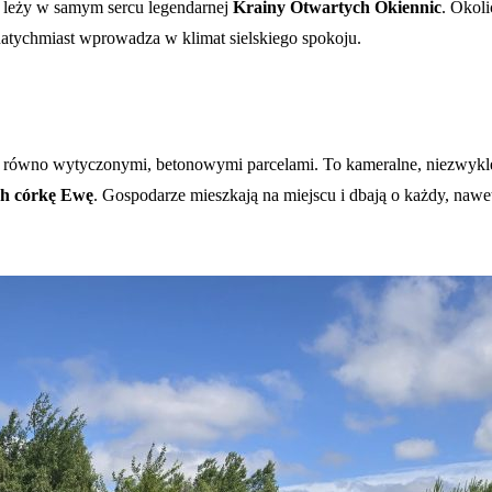
, leży w samym sercu legendarnej
Krainy Otwartych Okiennic
. Okoli
natychmiast wprowadza w klimat sielskiego spokoju.
równo wytyczonymi, betonowymi parcelami. To kameralne, niezwykle k
ch córkę Ewę
. Gospodarze mieszkają na miejscu i dbają o każdy, nawet 