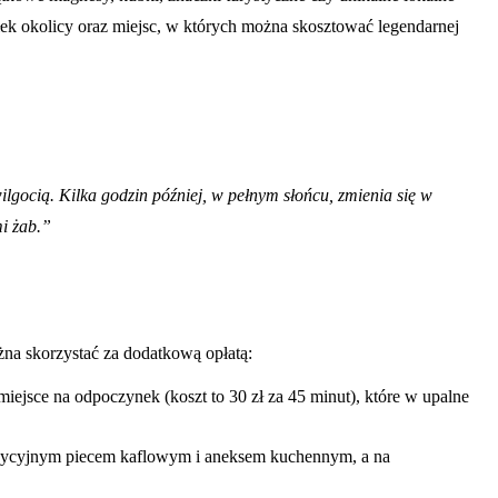
ełek okolicy oraz miejsc, w których można skosztować legendarnej
gocią. Kilka godzin później, w pełnym słońcu, zmienia się w
mi żab.”
żna skorzystać za dodatkową opłatą:
iejsce na odpoczynek (koszt to 30 zł za 45 minut), które w upalne
radycyjnym piecem kaflowym i aneksem kuchennym, a na