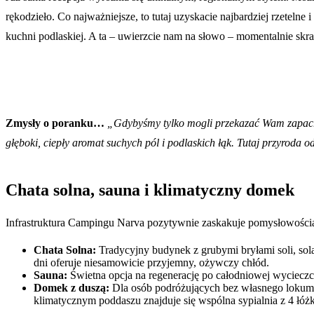
rękodzieło. Co najważniejsze, to tutaj uzyskacie najbardziej rzetel
kuchni podlaskiej. A ta – uwierzcie nam na słowo – momentalnie skrad
Zmysły o poranku…
„Gdybyśmy tylko mogli przekazać Wam zapach t
głęboki, ciepły aromat suchych pól i podlaskich łąk. Tutaj przyroda
Chata solna, sauna i klimatyczny domek
Infrastruktura Campingu Narva pozytywnie zaskakuje pomysłowością. 
Chata Solna:
Tradycyjny budynek z grubymi bryłami soli, sola
dni oferuje niesamowicie przyjemny, ożywczy chłód.
Sauna:
Świetna opcja na regenerację po całodniowej wycieczc
Domek z duszą:
Dla osób podróżujących bez własnego lokum 
klimatycznym poddaszu znajduje się wspólna sypialnia z 4 łóż