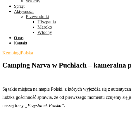
Włochy
Sprzęt
Aktywności
Przewodniki
Hiszpania
Maroko
Włochy
O nas
Kontakt
Kempingi
Polska
Camping Narva w Puchłach – kameralna 
Są takie miejsca na mapie Polski, z których wyjeżdża się z autentycz
ludzka gościnność sprawia, że od pierwszego momentu czujemy się j
naszej trasy
„Przystanek Polska”
.