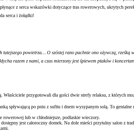
ne i płynące z serca wskazówki dotyczące tras rowerowych, ukrytych per
a serca i żołądki!
utejszego powietrza… O szóstej rano pachnie ono ożywczą, rześką wil
 oddycha razem z nami, a czas mierzony jest śpiewem ptaków i koncerta
Właściciele przygotowali dla gości dwie strefy relaksu, z których mo
nką spływającą po pniu z sufitu i dnem wysypanym solą. To genialne m
e rowerowej lub w chłodniejsze, podlaskie wieczory.
dostępny jest całoroczny domek. Na dole mieści przytulny salon z t
kami.