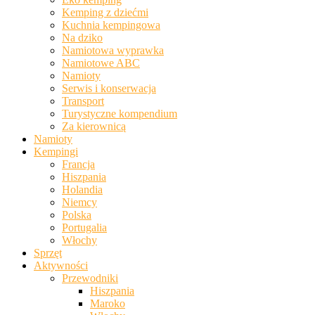
Kemping z dziećmi
Kuchnia kempingowa
Na dziko
Namiotowa wyprawka
Namiotowe ABC
Namioty
Serwis i konserwacja
Transport
Turystyczne kompendium
Za kierownicą
Namioty
Kempingi
Francja
Hiszpania
Holandia
Niemcy
Polska
Portugalia
Włochy
Sprzęt
Aktywności
Przewodniki
Hiszpania
Maroko