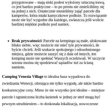
przygotowane – mają niski podest wyłożony sztuczną trawą,
co jest bardzo praktyczne – to po prostu nie zmieściliśmy się
na jednej z nich. Ostatecznie musieliśmy zająć parcele dla
kamperów, która miała kamyczkowe podłoże. To rozwiązanie
może nie być wygodne dla każdego, zwłaszcza jeśli wolicie
bardziej miękkie podłoże pod namiot.
Brak prywatności
: Parcele na kempingu są małe, ulokowane
blisko siebie, więc możecie nie mieć tyle prywatności, ile
byście chcieli. Jeśli szukacie spokojnego i odosobnionego
miejsca, gdzie możecie zaszyć się z dala od innych, ten
kemping może nie spełniać Waszych oczekiwań. W szczycie
sezonu można się spodziewać sąsiadów tuż za ścianą
namiotu.
Camping Venezia Village
to idealna baza wypadowa do
zwiedzania Wenecji, oferująca nie tylko wygodę, ale także bardzo
konkurencyjne ceny. Mimo że nie wszystko jest idealne – mniejsze
parcele i ograniczona liczba łazienek w jednej ze stref mogą być
pewnym utrudnieniem – to doskonała lokalizacja, nowoczesne