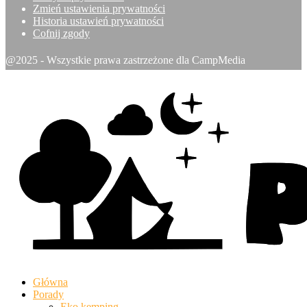
Zmień ustawienia prywatności
Historia ustawień prywatności
Cofnij zgody
@2025 - Wszystkie prawa zastrzeżone dla CampMedia
Główna
Porady
Eko kemping