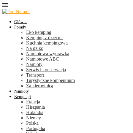
Główna
Porady
Eko kemping
Kemping z dziećmi
Kuchnia kempingowa
Na dziko
Namiotowa wyprawka
Namiotowe ABC
Namioty
Serwis i konserwacja
Transport
Turystyczne kompendium
Za kierownicą
Namioty
Kempingi
Francja
Hiszpania
Holandia
Niemcy
Polska
Portugalia