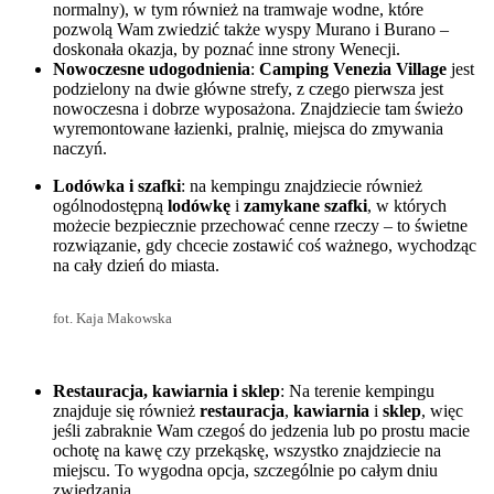
normalny), w tym również na tramwaje wodne, które
pozwolą Wam zwiedzić także wyspy Murano i Burano –
doskonała okazja, by poznać inne strony Wenecji.
Nowoczesne udogodnienia
:
Camping Venezia Village
jest
podzielony na dwie główne strefy, z czego pierwsza jest
nowoczesna i dobrze wyposażona. Znajdziecie tam świeżo
wyremontowane łazienki, pralnię, miejsca do zmywania
naczyń.
Lodówka i szafki
: na kempingu znajdziecie również
ogólnodostępną
lodówkę
i
zamykane szafki
, w których
możecie bezpiecznie przechować cenne rzeczy – to świetne
rozwiązanie, gdy chcecie zostawić coś ważnego, wychodząc
na cały dzień do miasta.
fot. Kaja Makowska
Restauracja, kawiarnia i sklep
: Na terenie kempingu
znajduje się również
restauracja
,
kawiarnia
i
sklep
, więc
jeśli zabraknie Wam czegoś do jedzenia lub po prostu macie
ochotę na kawę czy przekąskę, wszystko znajdziecie na
miejscu. To wygodna opcja, szczególnie po całym dniu
zwiedzania.