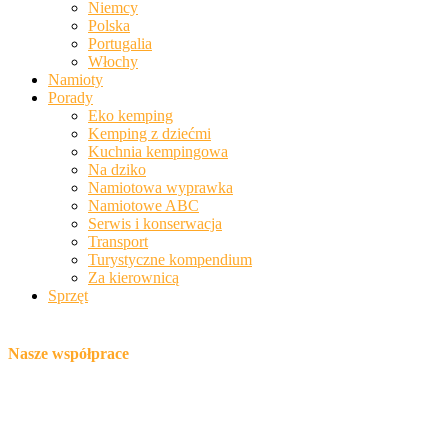
Niemcy
Polska
Portugalia
Włochy
Namioty
Porady
Eko kemping
Kemping z dziećmi
Kuchnia kempingowa
Na dziko
Namiotowa wyprawka
Namiotowe ABC
Serwis i konserwacja
Transport
Turystyczne kompendium
Za kierownicą
Sprzęt
Nasze współprace