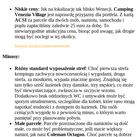
Niskie ceny
: Jak na lokalizację tak blisko Wenecji,
Camping
Venezia Village
jest naprawdę przyjazny dla portfela. Z kartą
ACSI
za parcele dla dwóch osób, namiotu, samochodu i
prądu zapłaciliśmy zaledwie 25 euro za dobę. To
niewiarygodnie atrakcyjna cena, biorąc pod uwagę, jak drogie
mogą być noclegi w tej okolicy.
Karta ACSI – Twój klucz do tańszego kempingowania!
Minusy:
Różny standard wyposażenie stref
: Choć pierwsza strefa
kempingu zachwyca nowoczesnością i wygodami, druga
strefa, za mostkiem, wypada znacznie gorzej. Znajdują się
tam tylko sześć łazienek (trzy damskie, trzy męskie), co może
być niewystarczające, zwłaszcza w szczycie sezonu.
Dodatkowo brak oddzielnych WC i umywalek może być
sporym utrudnieniem, szczególnie dla kobiet, które rano mogą
napotkać trudności z dostępem do łazienek. Dla osób
ceniących wygodę to z pewnością minus, o którym warto
pamiętać przy planowaniu pobytu.
Małe parcele
: Parcele przeznaczone dla namiotów są dość
małe, co może być problematyczne, jeśli macie większy
namiot, jak nasz
Coleman Octagon
. Choć parcele są dobrze