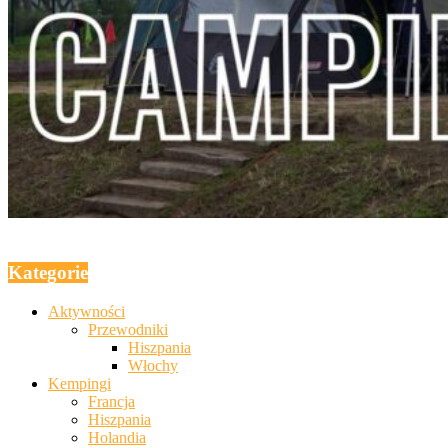
Kategorie
Aktywności
Przewodniki
Hiszpania
Włochy
Kempingi
Francja
Hiszpania
Holandia