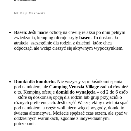
fot. Kaja Makowska
Basen
: Jeśli macie ochotę na chwilę relaksu po dniu pełnym
zwiedzania, kemping oferuje kryty
basen
. To doskonała
atrakcja, szczególnie dla rodzin z dziećmi, które chcą
odpocząć, ale wciąż cieszyć się aktywnym wypoczynkiem.
Domki dla komfortu
: Nie wszyscy są miłośnikami spania
pod namiotem, ale
Camping Venezia Village
zadbał również
o to. Kemping oferuje
domki do wynajęcia
– od 2 do 6 osób
– które są doskonałą opcją dla rodzin lub grup przyjaciół o
różnych preferencjach. Jeśli część Waszej ekipy uwielbia spać
pod namiotem, a część woli nieco więcej wygody, domki to
świetna alternatywa. Możecie spędzać czas razem, ale spać w
oddzielnych warunkach, zgodnie z indywidualnymi
potrzebami.