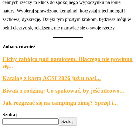
cennych rzeczy to klucz do spokojnego wypoczynku na łonie
natury. Wybieraj sprawdzone kempingi, korzystaj z technologii i
zachowaj dyskrecję. Dzięki tym prostym krokom, będziesz mógł w
pełni cieszyć się relaksem, nie martwiąc się o swoje rzeczy.
Zobacz również
Cichy zabójca pod namiotem. Dlaczego nie powinno
się...
Katalog z kartą ACSI 2026 już u nas!...
Biwak z rodziną: Co spakować, by jeść zdrowo...
Jak rozgrzać się na campingu zimą? Sprzęt i...
Szukaj
Szukaj