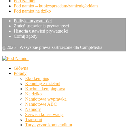
Pod Namiot
Pod namiot – kupię/sprzedam/zamienię/oddam
Pod namiot na dziko
Polityka prywatności
Zmień ustawienia prywatności
Historia ustawień prywatności
Cofnij zgody
@2025 - Wszystkie prawa zastrzeżone dla CampMedia
Główna
Porady
Eko kemping
Kemping z dziećmi
Kuchnia kempingowa
Na dziko
Namiotowa wyprawka
Namiotowe ABC
Namioty
Serwis i konserwacja
Transport
Turystyczne kompendium