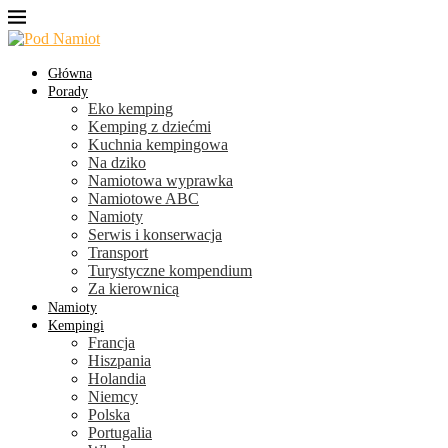
Główna
Porady
Eko kemping
Kemping z dziećmi
Kuchnia kempingowa
Na dziko
Namiotowa wyprawka
Namiotowe ABC
Namioty
Serwis i konserwacja
Transport
Turystyczne kompendium
Za kierownicą
Namioty
Kempingi
Francja
Hiszpania
Holandia
Niemcy
Polska
Portugalia