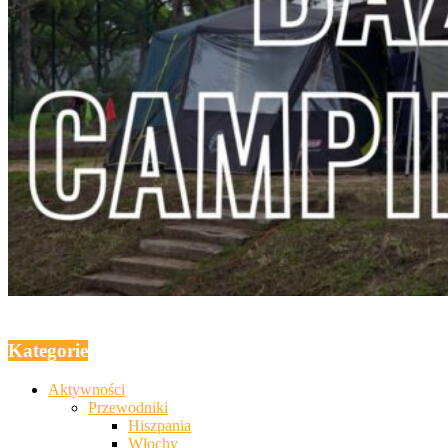
Kategorie
Aktywności
Przewodniki
Hiszpania
Włochy