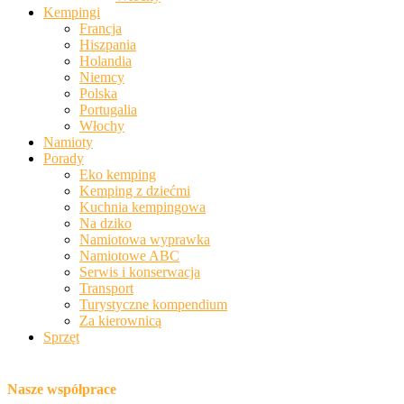
Kempingi
Francja
Hiszpania
Holandia
Niemcy
Polska
Portugalia
Włochy
Namioty
Porady
Eko kemping
Kemping z dziećmi
Kuchnia kempingowa
Na dziko
Namiotowa wyprawka
Namiotowe ABC
Serwis i konserwacja
Transport
Turystyczne kompendium
Za kierownicą
Sprzęt
Nasze współprace