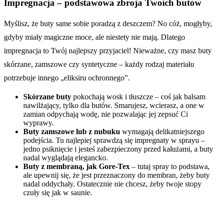
Impregnacja – podstawowa zbroja Twoich butów
Myślisz, że buty same sobie poradzą z deszczem? No cóż, mogłyby,
gdyby miały magiczne moce, ale niestety nie mają. Dlatego
impregnacja to Twój najlepszy przyjaciel! Nieważne, czy masz buty
skórzane, zamszowe czy syntetyczne – każdy rodzaj materiału
potrzebuje innego „eliksiru ochronnego”.
Skórzane buty
pokochają wosk i tłuszcze – coś jak balsam
nawilżający, tylko dla butów. Smarujesz, wcierasz, a one w
zamian odpychają wodę, nie pozwalając jej zepsuć Ci
wyprawy.
Buty zamszowe lub z nubuku
wymagają delikatniejszego
podejścia. Tu najlepiej sprawdzą się impregnaty w sprayu –
jedno psiknięcie i jesteś zabezpieczony przed kałużami, a buty
nadal wyglądają elegancko.
Buty z membraną, jak Gore-Tex
– tutaj spray to podstawa,
ale upewnij się, że jest przeznaczony do membran, żeby buty
nadal oddychały. Ostatecznie nie chcesz, żeby twoje stopy
czuły się jak w saunie.