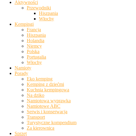
Aktywności
Przewodniki
Hiszpania
Włochy
Kempingi
Francja
Hiszpania
Holandia
Niemcy
Polska
Portugalia
Włochy
Namioty
Porady
Eko kemping
Kemping z dziećmi
Kuchnia kempingowa
Na dziko
Namiotowa wyprawka
Namiotowe ABC
Serwis i konserwacja
Transport
Turystyczne kompendium
Za kierownicą
Sprzęt