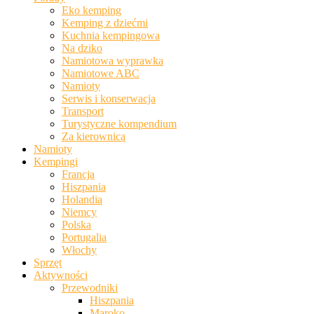
Eko kemping
Kemping z dziećmi
Kuchnia kempingowa
Na dziko
Namiotowa wyprawka
Namiotowe ABC
Namioty
Serwis i konserwacja
Transport
Turystyczne kompendium
Za kierownicą
Namioty
Kempingi
Francja
Hiszpania
Holandia
Niemcy
Polska
Portugalia
Włochy
Sprzęt
Aktywności
Przewodniki
Hiszpania
Maroko