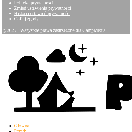
Polityka prywatności
Zmień ustawienia prywatności
Historia ustawień prywatności
Cofnij zgody
@2025 - Wszystkie prawa zastrzeżone dla CampMedia
Główna
Porady