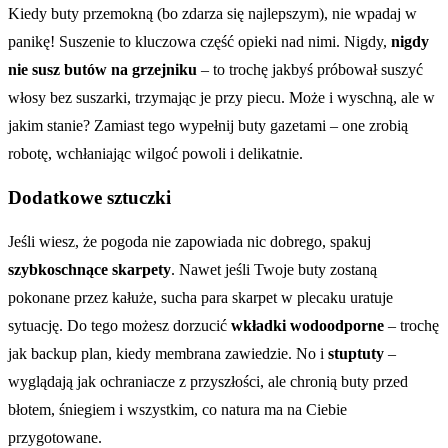
Kiedy buty przemokną (bo zdarza się najlepszym), nie wpadaj w
panikę! Suszenie to kluczowa część opieki nad nimi. Nigdy,
nigdy
nie susz butów na grzejniku
– to trochę jakbyś próbował suszyć
włosy bez suszarki, trzymając je przy piecu. Może i wyschną, ale w
jakim stanie? Zamiast tego wypełnij buty gazetami – one zrobią
robotę, wchłaniając wilgoć powoli i delikatnie.
Dodatkowe sztuczki
Jeśli wiesz, że pogoda nie zapowiada nic dobrego, spakuj
szybkoschnące skarpety
. Nawet jeśli Twoje buty zostaną
pokonane przez kałuże, sucha para skarpet w plecaku uratuje
sytuację. Do tego możesz dorzucić
wkładki wodoodporne
– trochę
jak backup plan, kiedy membrana zawiedzie. No i
stuptuty
–
wyglądają jak ochraniacze z przyszłości, ale chronią buty przed
błotem, śniegiem i wszystkim, co natura ma na Ciebie
przygotowane.