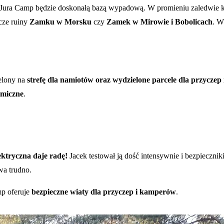
, Jura Camp będzie doskonałą bazą wypadową. W promieniu zaledwie kil
cze ruiny
Zamku w Morsku
czy
Zamek w Mirowie i Bobolicach
. W
ielony na
strefę dla namiotów oraz wydzielone parcele dla przycze
emiczne
.
lektryczna daje radę!
Jacek testował ją dość intensywnie i bezpieczni
wa trudno.
mp oferuje
bezpieczne wiaty dla przyczep i kamperów
.