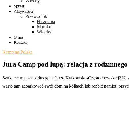
Włochy
Sprzęt
Aktywności
Przewodniki
Hiszpania
Maroko
Włochy
O nas
Kontakt
Kempingi
Polska
Jura Camp pod lupą: relacja z rodzinne
Szukacie miejsca z duszą na Jurze Krakowsko-Częstochowskiej? Nasz
warto tam zaparkować swój dom na kółkach lub rozbić namiot, przy