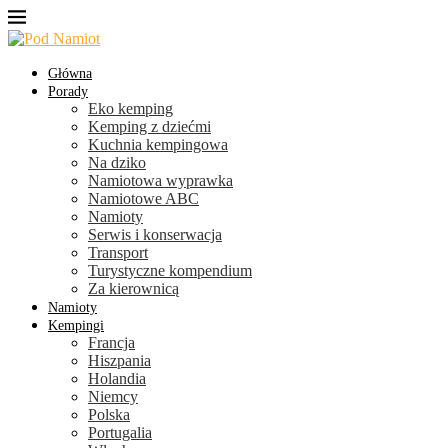
Główna
Porady
Eko kemping
Kemping z dziećmi
Kuchnia kempingowa
Na dziko
Namiotowa wyprawka
Namiotowe ABC
Namioty
Serwis i konserwacja
Transport
Turystyczne kompendium
Za kierownicą
Namioty
Kempingi
Francja
Hiszpania
Holandia
Niemcy
Polska
Portugalia