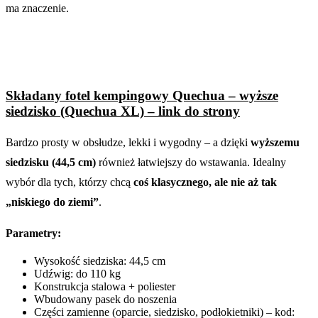
ma znaczenie.
Składany fotel kempingowy Quechua – wyższe
siedzisko (Quechua XL) – link do strony
Bardzo prosty w obsłudze, lekki i wygodny – a dzięki
wyższemu
siedzisku (44,5 cm)
również łatwiejszy do wstawania. Idealny
wybór dla tych, którzy chcą
coś klasycznego, ale nie aż tak
„niskiego do ziemi”
.
Parametry:
Wysokość siedziska: 44,5 cm
Udźwig: do 110 kg
Konstrukcja stalowa + poliester
Wbudowany pasek do noszenia
Części zamienne (oparcie, siedzisko, podłokietniki) – kod: