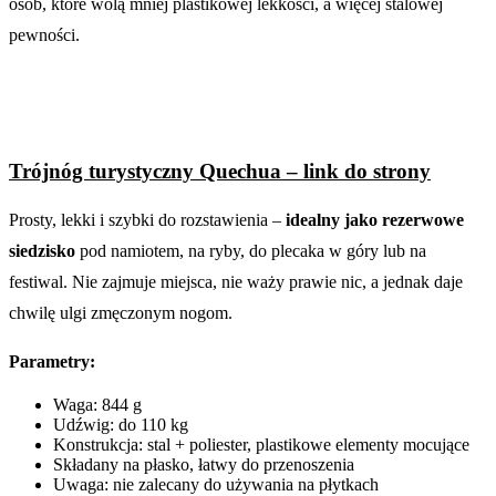
osób, które wolą mniej plastikowej lekkości, a więcej stalowej
pewności.
Trójnóg turystyczny Quechua – link do strony
Prosty, lekki i szybki do rozstawienia –
idealny jako rezerwowe
siedzisko
pod namiotem, na ryby, do plecaka w góry lub na
festiwal. Nie zajmuje miejsca, nie waży prawie nic, a jednak daje
chwilę ulgi zmęczonym nogom.
Parametry:
Waga: 844 g
Udźwig: do 110 kg
Konstrukcja: stal + poliester, plastikowe elementy mocujące
Składany na płasko, łatwy do przenoszenia
Uwaga: nie zalecany do używania na płytkach