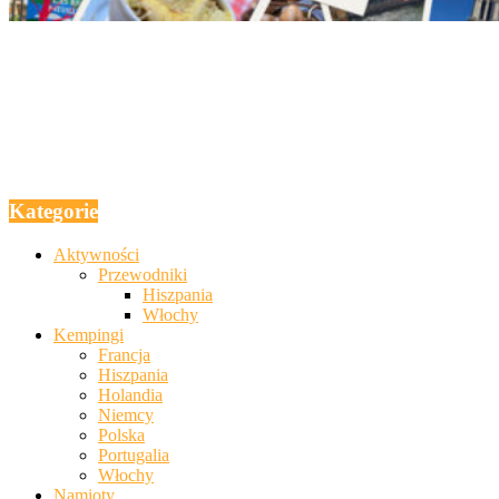
Kategorie
Aktywności
Przewodniki
Hiszpania
Włochy
Kempingi
Francja
Hiszpania
Holandia
Niemcy
Polska
Portugalia
Włochy
Namioty