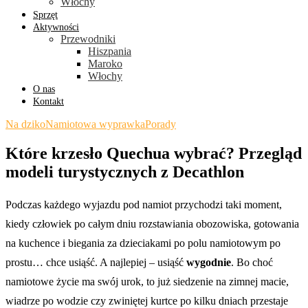
Włochy
Sprzęt
Aktywności
Przewodniki
Hiszpania
Maroko
Włochy
O nas
Kontakt
Na dziko
Namiotowa wyprawka
Porady
Które krzesło Quechua wybrać? Przegląd
modeli turystycznych z Decathlon
Podczas każdego wyjazdu pod namiot przychodzi taki moment,
kiedy człowiek po całym dniu rozstawiania obozowiska, gotowania
na kuchence i biegania za dzieciakami po polu namiotowym po
prostu… chce usiąść. A najlepiej – usiąść
wygodnie
. Bo choć
namiotowe życie ma swój urok, to już siedzenie na zimnej macie,
wiadrze po wodzie czy zwiniętej kurtce po kilku dniach przestaje