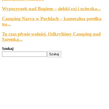
Wypoczynek nad Bugiem – sielski raj i ucieczka...
Camping Narva w Puchłach – kameralna perełka
na...
Tu czas płynie wolniej. Odkryliśmy Camping nad
Sarenką...
Szukaj
Szukaj