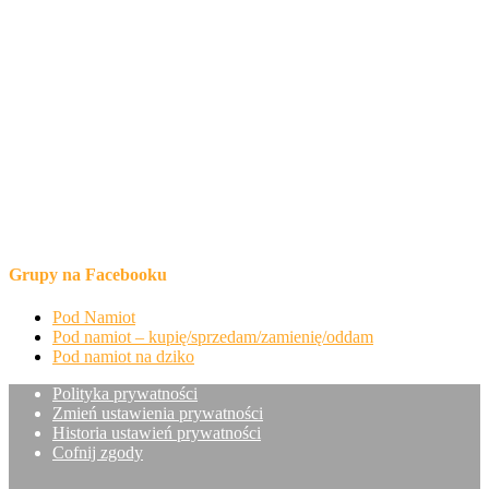
Grupy na Facebooku
Pod Namiot
Pod namiot – kupię/sprzedam/zamienię/oddam
Pod namiot na dziko
Polityka prywatności
Zmień ustawienia prywatności
Historia ustawień prywatności
Cofnij zgody