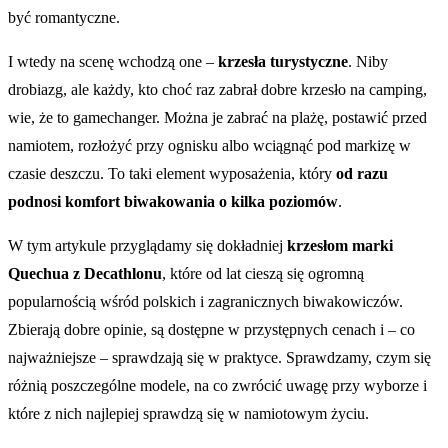
być romantyczne.
I wtedy na scenę wchodzą one –
krzesła turystyczne
. Niby
drobiazg, ale każdy, kto choć raz zabrał dobre krzesło na camping,
wie, że to gamechanger. Można je zabrać na plażę, postawić przed
namiotem, rozłożyć przy ognisku albo wciągnąć pod markizę w
czasie deszczu. To taki element wyposażenia, który
od razu
podnosi komfort biwakowania o kilka poziomów
.
W tym artykule przyglądamy się dokładniej
krzesłom marki
Quechua z Decathlonu
, które od lat cieszą się ogromną
popularnością wśród polskich i zagranicznych biwakowiczów.
Zbierają dobre opinie, są dostępne w przystępnych cenach i – co
najważniejsze – sprawdzają się w praktyce. Sprawdzamy, czym się
różnią poszczególne modele, na co zwrócić uwagę przy wyborze i
które z nich najlepiej sprawdzą się w namiotowym życiu.