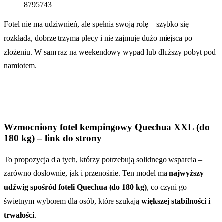
8795743
Fotel nie ma udziwnień, ale spełnia swoją rolę – szybko się
rozkłada, dobrze trzyma plecy i nie zajmuje dużo miejsca po
złożeniu. W sam raz na weekendowy wypad lub dłuższy pobyt pod
namiotem.
Wzmocniony fotel kempingowy Quechua XXL (do
180 kg) – link do strony
To propozycja dla tych, którzy potrzebują solidnego wsparcia –
zarówno dosłownie, jak i przenośnie. Ten model ma
najwyższy
udźwig spośród foteli Quechua (do 180 kg)
, co czyni go
świetnym wyborem dla osób, które szukają
większej stabilności i
trwałości
.