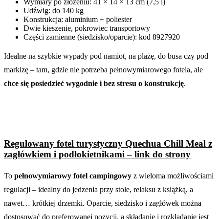
Wymiary po złożeniu: 41 × 14 × 13 cm (7,5 l)
Udźwig: do 140 kg
Konstrukcja: aluminium + poliester
Dwie kieszenie, pokrowiec transportowy
Części zamienne (siedzisko/oparcie): kod 8927920
Idealne na szybkie wypady pod namiot, na plażę, do busa czy pod
markizę – tam, gdzie nie potrzeba pełnowymiarowego fotela, ale
chce się posiedzieć wygodnie i bez stresu o konstrukcję
.
Regulowany fotel turystyczny Quechua Chill Meal z
zagłówkiem i podłokietnikami – link do strony
To
pełnowymiarowy fotel campingowy
z wieloma możliwościami
regulacji – idealny do jedzenia przy stole, relaksu z książką, a
nawet… krótkiej drzemki. Oparcie, siedzisko i zagłówek można
dostosować do preferowanej pozycji, a składanie i rozkładanie jest