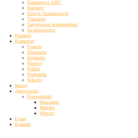
Namiotowe ABC
Namioty
Serwis i konserwacja
Transport
Turystyczne kompendium
Za kierownicą
Namioty
Kempingi
Francja
Hiszpania
Holandia
Niemcy
Polska
Portugalia
Włochy
Sprzęt
Aktywności
Przewodniki
Hiszpania
Maroko
Włochy
O nas
Kontakt