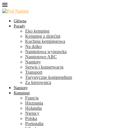
Główna
Porady
Eko kemping
Kemping z dziećmi
Kuchnia kempingowa
Na dziko
Namiotowa wyprawka
Namiotowe ABC
Namioty
Serwis i konserwacja
Transport
Turystyczne kompendium
Za kierownicą
Namioty
Kempingi
Francja
Hiszpania
Holandia
Niemcy
Polska
Portugalia