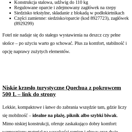
Konstrukcja stalowa, udźwig do 110 kg
Regulowane oparcie i zdejmowany zagłówek na rzepy
Siedzisko tekstylne, składanie z blokadą w podłokietnikach
Części zamienne: siedzisko/oparcie (kod 8927723), zagłówek
(8929299)
Fotel nie nadaje się do stałego wystawienia na deszcz czy pełne
słońce – po użyciu warto go schować. Plus za komfort, stabilność i
opcję naprawy zużytych elementów.
Niskie krzesło turystyczne Quechua z pokrowcem
500 L – link do strony
Lekkie, kompaktowe i łatwe do zabrania wszędzie tam, gdzie liczy
się mobilność –
idealne na plażę, piknik albo szybki biwak
.
Mimo niskiej konstrukcji, oferuje zaskakująco dobry komfort:
wzmocniony materiał na wysokości ramion i głowy oraz dwie