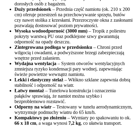
dorosłych osób z bagażem.
Duży przedsionek
– Przednia część namiotu (ok. 210 x 200
cm) oferuje przestrzeń na przechowywanie sprzętu, butów
czy nawet stolika z krzesłami. Przezroczyste okna z zasłonami
pozwalają dostosować poziom prywatności.
Wysoka wodoodporność (3000 mm)
– Tropik z poliestru
pokryty warstwą PU oraz podklejone szwy gwarantują
odporność na opady deszczu.
Zintegrowana podłoga w przedsionku
– Chroni przed
wilgocią i owadami, a podwyższone brzegi zabezpieczają
wnętrze przed zalaniem.
Wydajna wentylacja
– System otworów wentylacyjnych
zmniejsza ryzyko kondensacji pary wodnej, zapewniając
świeże powietrze wewnątrz namiotu.
Lekki i elastyczny stelaż
– Włókno szklane zapewnia dobrą
stabilność i odporność na wiatr.
Łatwy montaż
– Tunelowa konstrukcja i oznaczenia
pałąków sprawiają, że namiot można szybko i
bezproblemowo rozstawić.
Odporny na wiatr
– Testowany w tunelu aerodynamicznym,
wytrzymuje podmuchy wiatru do 65 km/h.
Kompaktowy po złożeniu
– Wymiary po spakowaniu to ok.
66 x 18 cm
, a waga wynosi
7,2 kg
, co ułatwia transport.