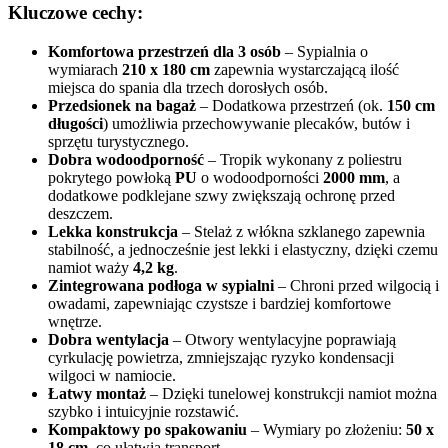
Kluczowe cechy:
Komfortowa przestrzeń dla 3 osób
– Sypialnia o
wymiarach
210 x 180 cm
zapewnia wystarczającą ilość
miejsca do spania dla trzech dorosłych osób.
Przedsionek na bagaż
– Dodatkowa przestrzeń (ok.
150 cm
długości
) umożliwia przechowywanie plecaków, butów i
sprzętu turystycznego.
Dobra wodoodporność
– Tropik wykonany z poliestru
pokrytego powłoką
PU
o wodoodporności
2000 mm
, a
dodatkowe podklejane szwy zwiększają ochronę przed
deszczem.
Lekka konstrukcja
– Stelaż z włókna szklanego zapewnia
stabilność, a jednocześnie jest lekki i elastyczny, dzięki czemu
namiot waży
4,2 kg
.
Zintegrowana podłoga w sypialni
– Chroni przed wilgocią i
owadami, zapewniając czystsze i bardziej komfortowe
wnętrze.
Dobra wentylacja
– Otwory wentylacyjne poprawiają
cyrkulację powietrza, zmniejszając ryzyko kondensacji
wilgoci w namiocie.
Łatwy montaż
– Dzięki tunelowej konstrukcji namiot można
szybko i intuicyjnie rozstawić.
Kompaktowy po spakowaniu
– Wymiary po złożeniu:
50 x
18 cm
, co ułatwia transport.