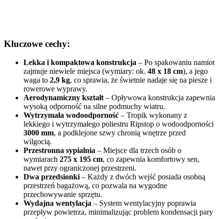
Kluczowe cechy:
Lekka i kompaktowa konstrukcja
– Po spakowaniu namiot
zajmuje niewiele miejsca (wymiary: ok.
48 x 18 cm
), a jego
waga to
2,9 kg
, co sprawia, że świetnie nadaje się na piesze i
rowerowe wyprawy.
Aerodynamiczny kształt
– Opływowa konstrukcja zapewnia
wysoką odporność na silne podmuchy wiatru.
Wytrzymała wodoodporność
– Tropik wykonany z
lekkiego i wytrzymałego poliestru Ripstop o wodoodporności
3000 mm
, a podklejone szwy chronią wnętrze przed
wilgocią.
Przestronna sypialnia
– Miejsce dla trzech osób o
wymiarach
275 x 195 cm
, co zapewnia komfortowy sen,
nawet przy ograniczonej przestrzeni.
Dwa przedsionki
– Każdy z dwóch wejść posiada osobną
przestrzeń bagażową, co pozwala na wygodne
przechowywanie sprzętu.
Wydajna wentylacja
– System wentylacyjny poprawia
przepływ powietrza, minimalizując problem kondensacji pary