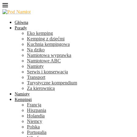
Główna
Porady
Eko kemping
Kemping z dziećmi
Kuchnia kempingowa
Na dziko
Namiotowa wyprawka
Namiotowe ABC
Namioty
Serwis i konserwacja
Transport
Turystyczne kompendium
Za kierownicą
Namioty
Kempingi
Francja
Hiszpania
Holandia
Niemcy
Polska
Portugalia