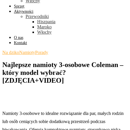
Włochy
Sprzęt
Aktywności
Przewodniki
Hiszpania
Maroko
Włochy
O nas
Kontakt
Na dziko
Namioty
Porady
Najlepsze namioty 3-osobowe Coleman –
który model wybrać?
[ZDJĘCIA+VIDEO]
Namioty 3-osobowe to idealne rozwiązanie dla par, małych rodzin
lub osób ceniących sobie dodatkową przestrzeń podczas
biwakowania. Oferują kompaktowe rozmiary, stosunkowo niską