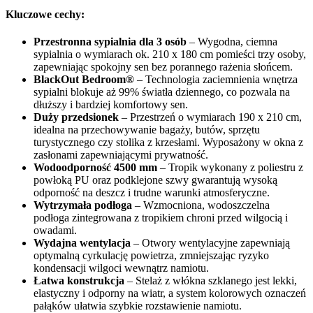
Kluczowe cechy:
Przestronna sypialnia dla 3 osób
– Wygodna, ciemna
sypialnia o wymiarach ok. 210 x 180 cm pomieści trzy osoby,
zapewniając spokojny sen bez porannego rażenia słońcem.
BlackOut Bedroom®
– Technologia zaciemnienia wnętrza
sypialni blokuje aż 99% światła dziennego, co pozwala na
dłuższy i bardziej komfortowy sen.
Duży przedsionek
– Przestrzeń o wymiarach 190 x 210 cm,
idealna na przechowywanie bagaży, butów, sprzętu
turystycznego czy stolika z krzesłami. Wyposażony w okna z
zasłonami zapewniającymi prywatność.
Wodoodporność 4500 mm
– Tropik wykonany z poliestru z
powłoką PU oraz podklejone szwy gwarantują wysoką
odporność na deszcz i trudne warunki atmosferyczne.
Wytrzymała podłoga
– Wzmocniona, wodoszczelna
podłoga zintegrowana z tropikiem chroni przed wilgocią i
owadami.
Wydajna wentylacja
– Otwory wentylacyjne zapewniają
optymalną cyrkulację powietrza, zmniejszając ryzyko
kondensacji wilgoci wewnątrz namiotu.
Łatwa konstrukcja
– Stelaż z włókna szklanego jest lekki,
elastyczny i odporny na wiatr, a system kolorowych oznaczeń
pałąków ułatwia szybkie rozstawienie namiotu.