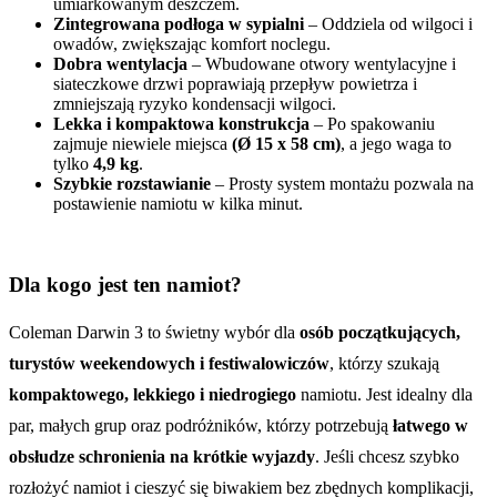
umiarkowanym deszczem.
Zintegrowana podłoga w sypialni
– Oddziela od wilgoci i
owadów, zwiększając komfort noclegu.
Dobra wentylacja
– Wbudowane otwory wentylacyjne i
siateczkowe drzwi poprawiają przepływ powietrza i
zmniejszają ryzyko kondensacji wilgoci.
Lekka i kompaktowa konstrukcja
– Po spakowaniu
zajmuje niewiele miejsca
(Ø 15 x 58 cm)
, a jego waga to
tylko
4,9 kg
.
Szybkie rozstawianie
– Prosty system montażu pozwala na
postawienie namiotu w kilka minut.
Dla kogo jest ten namiot?
Coleman Darwin 3 to świetny wybór dla
osób początkujących,
turystów weekendowych i festiwalowiczów
, którzy szukają
kompaktowego, lekkiego i niedrogiego
namiotu. Jest idealny dla
par, małych grup oraz podróżników, którzy potrzebują
łatwego w
obsłudze schronienia na krótkie wyjazdy
. Jeśli chcesz szybko
rozłożyć namiot i cieszyć się biwakiem bez zbędnych komplikacji,