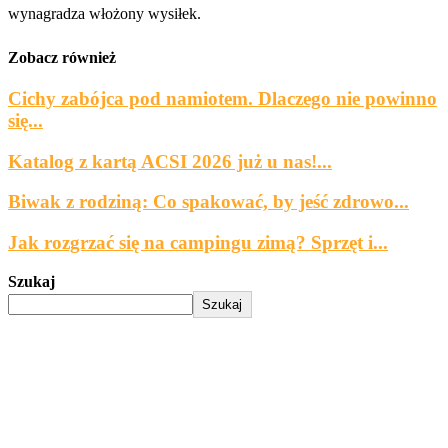
wynagradza włożony wysiłek.
Zobacz również
Cichy zabójca pod namiotem. Dlaczego nie powinno
się...
Katalog z kartą ACSI 2026 już u nas!...
Biwak z rodziną: Co spakować, by jeść zdrowo...
Jak rozgrzać się na campingu zimą? Sprzęt i...
Szukaj
Szukaj