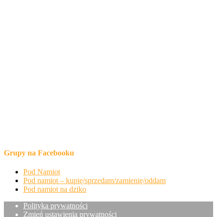
Grupy na Facebooku
Pod Namiot
Pod namiot – kupię/sprzedam/zamienię/oddam
Pod namiot na dziko
Polityka prywatności
Zmień ustawienia prywatności