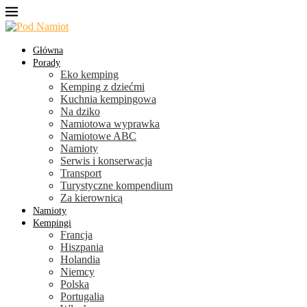
Główna
Porady
Eko kemping
Kemping z dziećmi
Kuchnia kempingowa
Na dziko
Namiotowa wyprawka
Namiotowe ABC
Namioty
Serwis i konserwacja
Transport
Turystyczne kompendium
Za kierownicą
Namioty
Kempingi
Francja
Hiszpania
Holandia
Niemcy
Polska
Portugalia