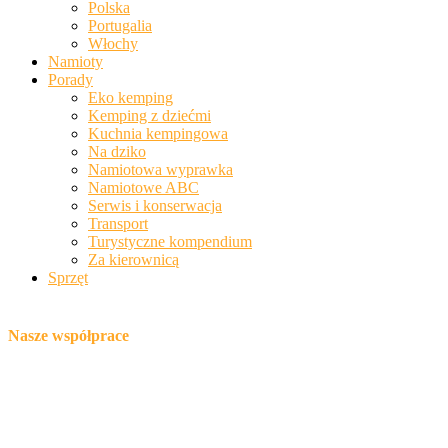
Polska
Portugalia
Włochy
Namioty
Porady
Eko kemping
Kemping z dziećmi
Kuchnia kempingowa
Na dziko
Namiotowa wyprawka
Namiotowe ABC
Serwis i konserwacja
Transport
Turystyczne kompendium
Za kierownicą
Sprzęt
Nasze współprace