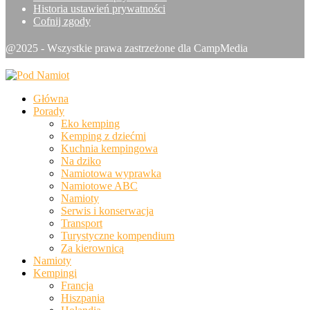
Historia ustawień prywatności
Cofnij zgody
@2025 - Wszystkie prawa zastrzeżone dla CampMedia
Główna
Porady
Eko kemping
Kemping z dziećmi
Kuchnia kempingowa
Na dziko
Namiotowa wyprawka
Namiotowe ABC
Namioty
Serwis i konserwacja
Transport
Turystyczne kompendium
Za kierownicą
Namioty
Kempingi
Francja
Hiszpania