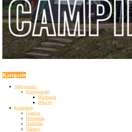
Kategorie
Aktywności
Przewodniki
Hiszpania
Włochy
Kempingi
Francja
Hiszpania
Holandia
Niemcy