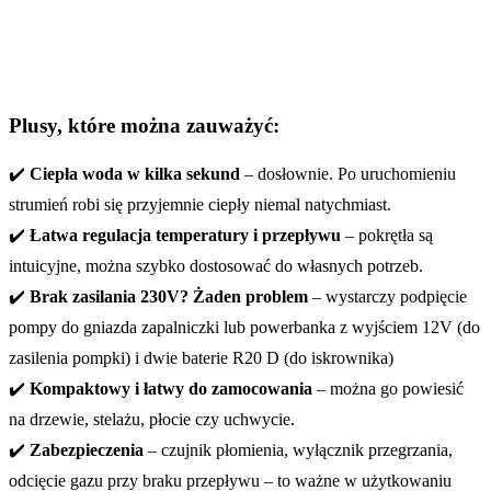
Plusy, które można zauważyć:
✔️
Ciepła woda w kilka sekund
– dosłownie. Po uruchomieniu
strumień robi się przyjemnie ciepły niemal natychmiast.
✔️
Łatwa regulacja temperatury i przepływu
– pokrętła są
intuicyjne, można szybko dostosować do własnych potrzeb.
✔️
Brak zasilania 230V? Żaden problem
– wystarczy podpięcie
pompy do gniazda zapalniczki lub powerbanka z wyjściem 12V (do
zasilenia pompki) i dwie baterie R20 D (do iskrownika)
✔️
Kompaktowy i łatwy do zamocowania
– można go powiesić
na drzewie, stelażu, płocie czy uchwycie.
✔️
Zabezpieczenia
– czujnik płomienia, wyłącznik przegrzania,
odcięcie gazu przy braku przepływu – to ważne w użytkowaniu