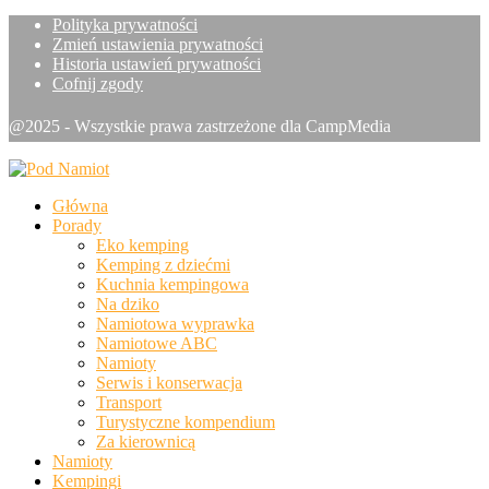
Polityka prywatności
Zmień ustawienia prywatności
Historia ustawień prywatności
Cofnij zgody
@2025 - Wszystkie prawa zastrzeżone dla CampMedia
Główna
Porady
Eko kemping
Kemping z dziećmi
Kuchnia kempingowa
Na dziko
Namiotowa wyprawka
Namiotowe ABC
Namioty
Serwis i konserwacja
Transport
Turystyczne kompendium
Za kierownicą
Namioty
Kempingi