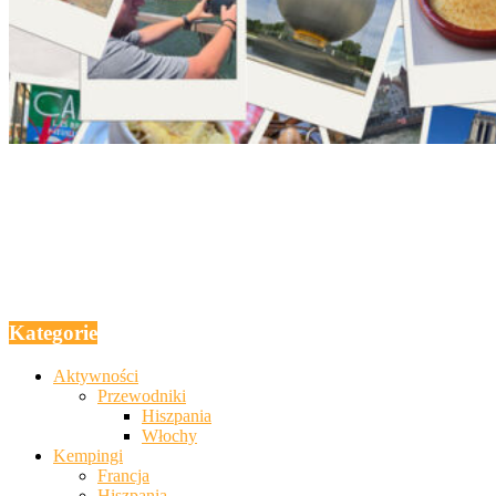
Kategorie
Aktywności
Przewodniki
Hiszpania
Włochy
Kempingi
Francja
Hiszpania