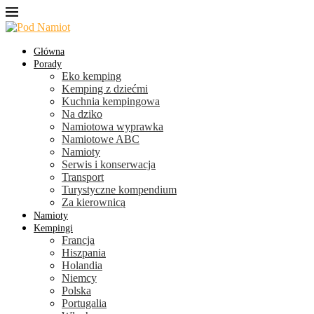
Główna
Porady
Eko kemping
Kemping z dziećmi
Kuchnia kempingowa
Na dziko
Namiotowa wyprawka
Namiotowe ABC
Namioty
Serwis i konserwacja
Transport
Turystyczne kompendium
Za kierownicą
Namioty
Kempingi
Francja
Hiszpania
Holandia
Niemcy
Polska
Portugalia