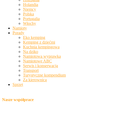
Holandia
Niemcy
Polska
Portugalia
Włochy
Namioty
Porady
Eko kemping
Kemping z dziećmi
Kuchnia kempingowa
Na dziko
Namiotowa wyprawka
Namiotowe ABC
Serwis i konserwacja
Transport
Turystyczne kompendium
Za kierownicą
Sprzęt
Nasze współprace