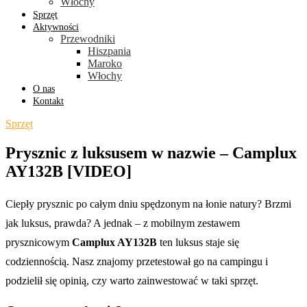
Włochy
Sprzęt
Aktywności
Przewodniki
Hiszpania
Maroko
Włochy
O nas
Kontakt
Sprzęt
Prysznic z luksusem w nazwie – Camplux
AY132B [VIDEO]
Ciepły prysznic po całym dniu spędzonym na łonie natury? Brzmi
jak luksus, prawda? A jednak – z mobilnym zestawem
prysznicowym
Camplux AY132B
ten luksus staje się
codziennością. Nasz znajomy przetestował go na campingu i
podzielił się opinią, czy warto zainwestować w taki sprzęt.