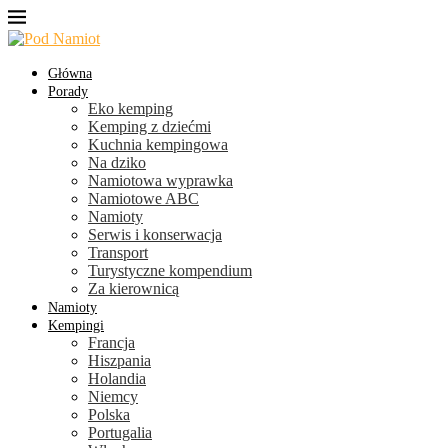
Główna
Porady
Eko kemping
Kemping z dziećmi
Kuchnia kempingowa
Na dziko
Namiotowa wyprawka
Namiotowe ABC
Namioty
Serwis i konserwacja
Transport
Turystyczne kompendium
Za kierownicą
Namioty
Kempingi
Francja
Hiszpania
Holandia
Niemcy
Polska
Portugalia