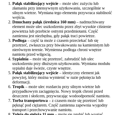
Pałąk stabilizujący wejście
– może ulec zużyciu lub
złamaniu przy intensywnym użytkowaniu, szczególnie w
silnym wietrze. Wymiana tego elementu przywraca stabilność
wejścia.
Dmuchany pałąk (średnica 160 mm)
– nadmuchiwany
element może ulec uszkodzeniu przez zbyt wysokie ciśnienie
powietrza lub przebicie ostrymi przedmiotami. Część
zamienna jest niezbędna, gdy pałąk traci powietrze.
Podłoga
– część ta może z czasem przeciekać lub się
przetrzeć, zwłaszcza przy biwakowaniu na kamienistym lub
nierównym terenie. Wymienna podłoga chroni wnętrze
namiotu przed wilgocią.
Sypialnia
– może się przetrzeć, zabrudzić lub ulec
uszkodzeniu przy dłuższym użytkowaniu. Wymiana modułu
sypialni daje świeże, czyste wnętrze.
Pałąk stabilizujący wejście
– identyczny element jak
powyżej, który można wymienić w razie pęknięcia lub
deformacji.
Tropik
– może ulec rozdarciu przy silnym wietrze lub
przypadkowym zaciągnięciu. Nowy tropik chroni przed
deszczem i słońcem, przywracając wodoodporność namiotu.
Torba transportowa
– z czasem może się przetrzeć lub
pęknąć pod ciężarem. Część zamienna zapewnia wygodny
transport i przechowywanie namiotu.
Tuleja do stelaża 11 mm
– może się zgubić lub wygiąć