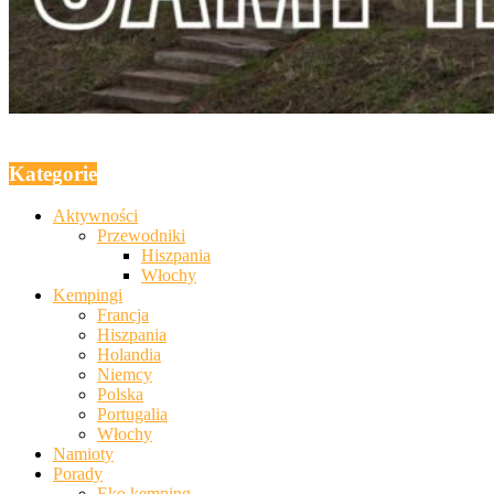
Kategorie
Aktywności
Przewodniki
Hiszpania
Włochy
Kempingi
Francja
Hiszpania
Holandia
Niemcy
Polska
Portugalia
Włochy
Namioty
Porady
Eko kemping