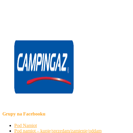
Grupy na Facebooku
Pod Namiot
Pod namiot – kupię/sprzedam/zamienię/oddam