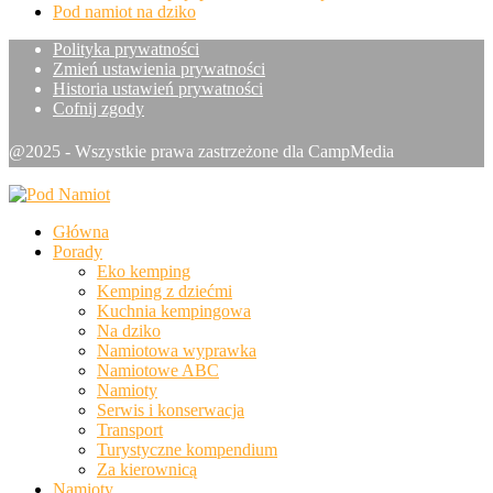
Pod namiot na dziko
Polityka prywatności
Zmień ustawienia prywatności
Historia ustawień prywatności
Cofnij zgody
@2025 - Wszystkie prawa zastrzeżone dla CampMedia
Główna
Porady
Eko kemping
Kemping z dziećmi
Kuchnia kempingowa
Na dziko
Namiotowa wyprawka
Namiotowe ABC
Namioty
Serwis i konserwacja
Transport
Turystyczne kompendium
Za kierownicą
Namioty