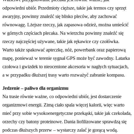
odpowiedni ubiór. Przedmioty cięższe, takie jak termos czy sprzęt
awaryjny, powinny znaleźć się blisko pleców, aby zachować
równowagę. Lżejsze rzeczy, jak zapasowa odzież, można umieścić
w górnych częściach plecaka. Na wierzchu powinny znaleźć się
rzeczy najczęściej używane, takie jak rękawice czy czołówka.
Warto także spakować apteczkę, nóż, powerbank oraz papierową
mapę, ponieważ w terenie sygnał GPS może być zawodny. Latarka
czołowa i gwizdek to nieocenione akcesoria w nagłych sytuacjach,
a w przypadku dłuższej trasy warto rozważyć zabranie kompasu.
Jedzenie – paliwo dla organizmu
Na trasie równie ważne, co odpowiedni ubiór, jest dostarczenie
organizmowi energii. Zimą ciało spala więcej kalorii, więc warto
mieć przy sobie wysokoenergetyczne przekąski, takie jak czekolada,
orzechy czy batony proteinowe. Dania liofilizowane sprawdzą się
podczas dłuższych przerw – wystarczy zalać je gorącą wodą.