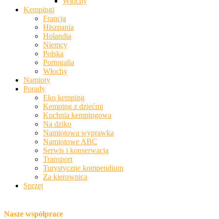
Włochy
Kempingi
Francja
Hiszpania
Holandia
Niemcy
Polska
Portugalia
Włochy
Namioty
Porady
Eko kemping
Kemping z dziećmi
Kuchnia kempingowa
Na dziko
Namiotowa wyprawka
Namiotowe ABC
Serwis i konserwacja
Transport
Turystyczne kompendium
Za kierownicą
Sprzęt
Nasze współprace