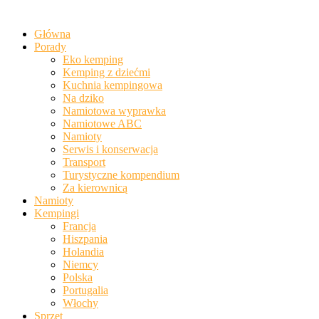
Główna
Porady
Eko kemping
Kemping z dziećmi
Kuchnia kempingowa
Na dziko
Namiotowa wyprawka
Namiotowe ABC
Namioty
Serwis i konserwacja
Transport
Turystyczne kompendium
Za kierownicą
Namioty
Kempingi
Francja
Hiszpania
Holandia
Niemcy
Polska
Portugalia
Włochy
Sprzęt