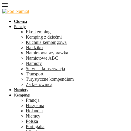
Główna
Porady
Eko kemping
Kemping z dziećmi
Kuchnia kempingowa
Na dziko
Namiotowa wyprawka
Namiotowe ABC
Namioty
Serwis i konserwacja
Transport
Turystyczne kompendium
Za kierownicą
Namioty
Kempingi
Francja
Hiszpania
Holandia
Niemcy
Polska
Portugalia