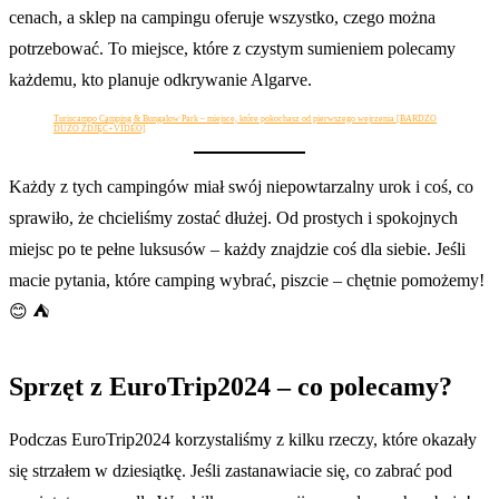
cenach, a sklep na campingu oferuje wszystko, czego można
potrzebować. To miejsce, które z czystym sumieniem polecamy
każdemu, kto planuje odkrywanie Algarve.
Turiscampo Camping & Bungalow Park – miejsce, które pokochasz od pierwszego wejrzenia [BARDZO
DUŻO ZDJĘĆ+VIDEO]
Każdy z tych campingów miał swój niepowtarzalny urok i coś, co
sprawiło, że chcieliśmy zostać dłużej. Od prostych i spokojnych
miejsc po te pełne luksusów – każdy znajdzie coś dla siebie. Jeśli
macie pytania, które camping wybrać, piszcie – chętnie pomożemy!
😊 ⛺
Sprzęt z EuroTrip2024 – co polecamy?
Podczas EuroTrip2024 korzystaliśmy z kilku rzeczy, które okazały
się strzałem w dziesiątkę. Jeśli zastanawiacie się, co zabrać pod