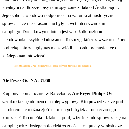
idealnym na dłuższe trasy i dni spędzone z dala od źródła prądu.
Jego solidna obudowa i odporność na warunki atmosferyczne
sprawiają, że nie straszne mu były nawet intensywne dni na
campingu. Dodatkowym atutem jest wskaźnik poziomu
naładowania i szybkie ładowanie. To sprzęt, który zawsze mieliśmy
pod ręką i który nigdy nas nie zawiódł – absolutny must-have dla
każdego namiotowicza!
Recenzja Newell GP12 – potężny power bank, który nie zawiedzie pod namiotem
Air Fryer Ovi NA231/00
Kupiony spontanicznie w Barcelonie,
Air Fryer Philips Ovi
szybko stał się ulubieńcem całej wyprawy. Kto powiedział, że pod
namiotem nie można zjeść chrupiących frytek albo pieczonego
kurczaka? To cudeńko działa na prąd, więc idealnie sprawdza się na
campingach z dostępem do elektryczności. Jest prosty w obsłudze –