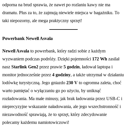
odporna na brud sprawia, że nawet po rozlaniu kawy nie ma
dramatu. Plus za to, że zajmują niewiele miejsca w bagażniku. To
taki niepozorny, ale mega praktyczny sprzęt!
Powerbank Newell Asvala
Newell Asvala
to powerbank, który radzi sobie z każdym
wyzwaniem podczas podróży. Dzięki pojemności
172 Wh
zasilał
nasz
Starlink Gen2
przez prawie
5 godzin
, ładował laptopa i
monitor jednocześnie przez
4 godziny
, a także utrzymał w działaniu
lodówkę turystyczną. Jego gniazdo
230 V
to ogromna zaleta, choć
warto pamiętać o wyłączaniu go po użyciu, by uniknąć
rozładowania. Ma małe minusy, jak brak ładowania przez USB-C i
nieprecyzyjne wskazanie naładowania, ale jego wszechstronność i
niezawodność sprawiają, że to sprzęt, który zdecydowanie
polecamy każdemu namiotowiczowi!