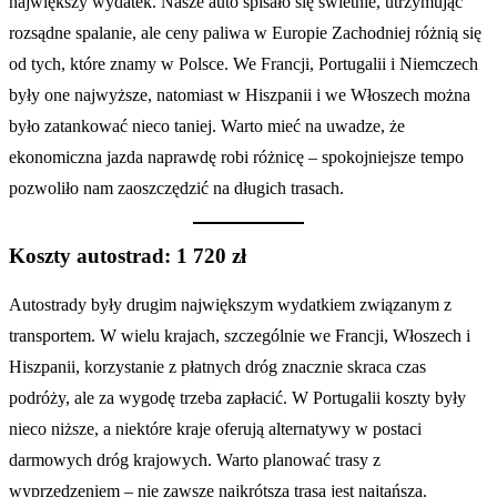
największy wydatek. Nasze auto spisało się świetnie, utrzymując
rozsądne spalanie, ale ceny paliwa w Europie Zachodniej różnią się
od tych, które znamy w Polsce. We Francji, Portugalii i Niemczech
były one najwyższe, natomiast w Hiszpanii i we Włoszech można
było zatankować nieco taniej. Warto mieć na uwadze, że
ekonomiczna jazda naprawdę robi różnicę – spokojniejsze tempo
pozwoliło nam zaoszczędzić na długich trasach.
Koszty autostrad: 1 720 zł
Autostrady były drugim największym wydatkiem związanym z
transportem. W wielu krajach, szczególnie we Francji, Włoszech i
Hiszpanii, korzystanie z płatnych dróg znacznie skraca czas
podróży, ale za wygodę trzeba zapłacić. W Portugalii koszty były
nieco niższe, a niektóre kraje oferują alternatywy w postaci
darmowych dróg krajowych. Warto planować trasy z
wyprzedzeniem – nie zawsze najkrótsza trasa jest najtańsza.