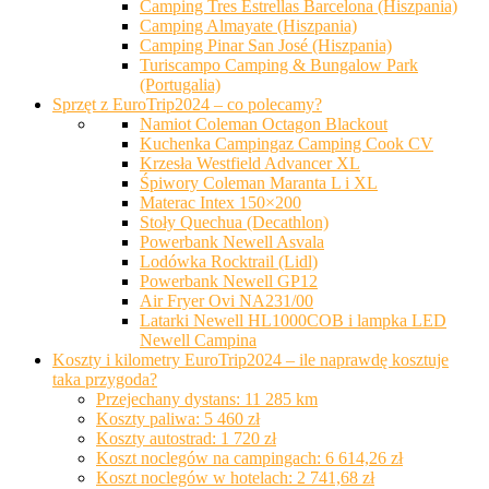
Camping Tres Estrellas Barcelona (Hiszpania)
Camping Almayate (Hiszpania)
Camping Pinar San José (Hiszpania)
Turiscampo Camping & Bungalow Park
(Portugalia)
Sprzęt z EuroTrip2024 – co polecamy?
Namiot Coleman Octagon Blackout
Kuchenka Campingaz Camping Cook CV
Krzesła Westfield Advancer XL
Śpiwory Coleman Maranta L i XL
Materac Intex 150×200
Stoły Quechua (Decathlon)
Powerbank Newell Asvala
Lodówka Rocktrail (Lidl)
Powerbank Newell GP12
Air Fryer Ovi NA231/00
Latarki Newell HL1000COB i lampka LED
Newell Campina
Koszty i kilometry EuroTrip2024 – ile naprawdę kosztuje
taka przygoda?
Przejechany dystans: 11 285 km
Koszty paliwa: 5 460 zł
Koszty autostrad: 1 720 zł
Koszt noclegów na campingach: 6 614,26 zł
Koszt noclegów w hotelach: 2 741,68 zł