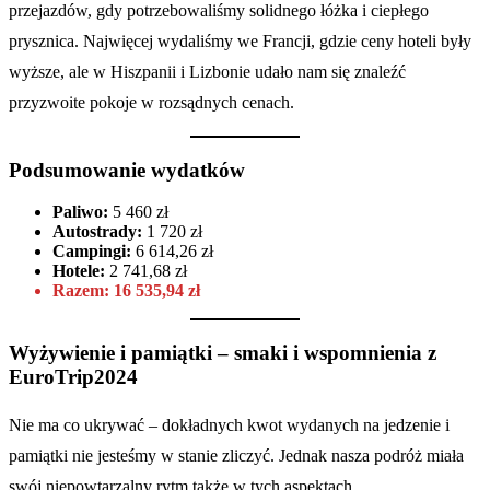
przejazdów, gdy potrzebowaliśmy solidnego łóżka i ciepłego
prysznica. Najwięcej wydaliśmy we Francji, gdzie ceny hoteli były
wyższe, ale w Hiszpanii i Lizbonie udało nam się znaleźć
przyzwoite pokoje w rozsądnych cenach.
Podsumowanie wydatków
Paliwo:
5 460 zł
Autostrady:
1 720 zł
Campingi:
6 614,26 zł
Hotele:
2 741,68 zł
Razem: 16 535,94 zł
Wyżywienie i pamiątki – smaki i wspomnienia z
EuroTrip2024
Nie ma co ukrywać – dokładnych kwot wydanych na jedzenie i
pamiątki nie jesteśmy w stanie zliczyć. Jednak nasza podróż miała
swój niepowtarzalny rytm także w tych aspektach.