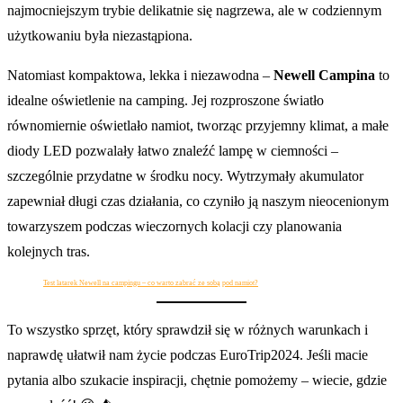
najmocniejszym trybie delikatnie się nagrzewa, ale w codziennym
użytkowaniu była niezastąpiona.
Natomiast kompaktowa, lekka i niezawodna –
Newell Campina
to
idealne oświetlenie na camping. Jej rozproszone światło
równomiernie oświetlało namiot, tworząc przyjemny klimat, a małe
diody LED pozwalały łatwo znaleźć lampę w ciemności –
szczególnie przydatne w środku nocy. Wytrzymały akumulator
zapewniał długi czas działania, co czyniło ją naszym nieocenionym
towarzyszem podczas wieczornych kolacji czy planowania
kolejnych tras.
Test latarek Newell na campingu – co warto zabrać ze sobą pod namiot?
To wszystko sprzęt, który sprawdził się w różnych warunkach i
naprawdę ułatwił nam życie podczas EuroTrip2024. Jeśli macie
pytania albo szukacie inspiracji, chętnie pomożemy – wiecie, gdzie