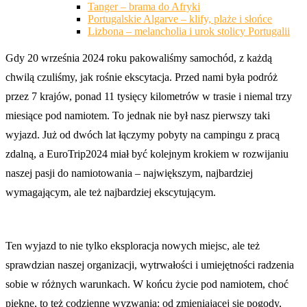
Tanger – brama do Afryki
Portugalskie Algarve – klify, plaże i słońce
Lizbona – melancholia i urok stolicy Portugalii
Gdy 20 września 2024 roku pakowaliśmy samochód, z każdą
chwilą czuliśmy, jak rośnie ekscytacja. Przed nami była podróż
przez 7 krajów, ponad 11 tysięcy kilometrów w trasie i niemal trzy
miesiące pod namiotem. To jednak nie był nasz pierwszy taki
wyjazd. Już od dwóch lat łączymy pobyty na campingu z pracą
zdalną, a EuroTrip2024 miał być kolejnym krokiem w rozwijaniu
naszej pasji do namiotowania – największym, najbardziej
wymagającym, ale też najbardziej ekscytującym.
Ten wyjazd to nie tylko eksploracja nowych miejsc, ale też
sprawdzian naszej organizacji, wytrwałości i umiejętności radzenia
sobie w różnych warunkach. W końcu życie pod namiotem, choć
piękne, to też codzienne wyzwania: od zmieniającej się pogody,