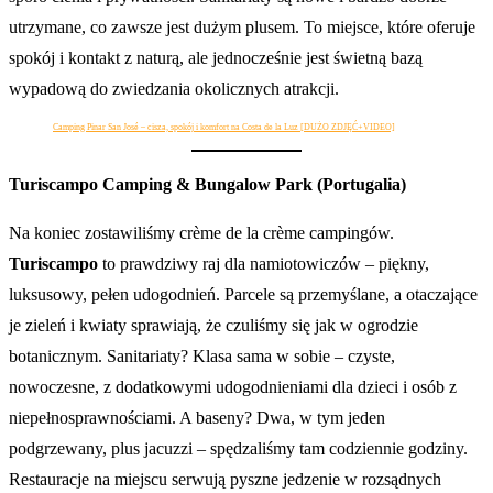
utrzymane, co zawsze jest dużym plusem. To miejsce, które oferuje
spokój i kontakt z naturą, ale jednocześnie jest świetną bazą
wypadową do zwiedzania okolicznych atrakcji.
Camping Pinar San José – cisza, spokój i komfort na Costa de la Luz [DUŻO ZDJĘĆ+VIDEO]
Turiscampo Camping & Bungalow Park (Portugalia)
Na koniec zostawiliśmy crème de la crème campingów.
Turiscampo
to prawdziwy raj dla namiotowiczów – piękny,
luksusowy, pełen udogodnień. Parcele są przemyślane, a otaczające
je zieleń i kwiaty sprawiają, że czuliśmy się jak w ogrodzie
botanicznym. Sanitariaty? Klasa sama w sobie – czyste,
nowoczesne, z dodatkowymi udogodnieniami dla dzieci i osób z
niepełnosprawnościami. A baseny? Dwa, w tym jeden
podgrzewany, plus jacuzzi – spędzaliśmy tam codziennie godziny.
Restauracje na miejscu serwują pyszne jedzenie w rozsądnych