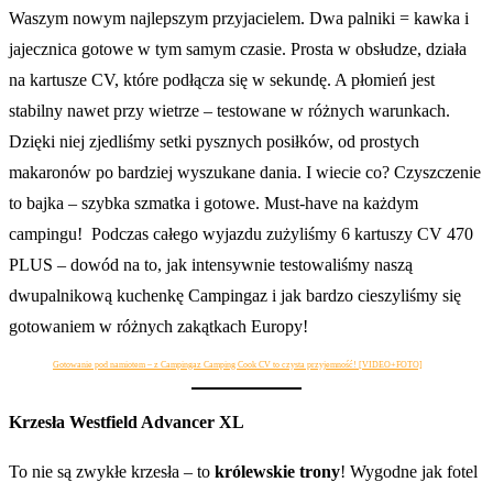
Waszym nowym najlepszym przyjacielem. Dwa palniki = kawka i
jajecznica gotowe w tym samym czasie. Prosta w obsłudze, działa
na kartusze CV, które podłącza się w sekundę. A płomień jest
stabilny nawet przy wietrze – testowane w różnych warunkach.
Dzięki niej zjedliśmy setki pysznych posiłków, od prostych
makaronów po bardziej wyszukane dania. I wiecie co? Czyszczenie
to bajka – szybka szmatka i gotowe. Must-have na każdym
campingu! Podczas całego wyjazdu zużyliśmy 6 kartuszy CV 470
PLUS – dowód na to, jak intensywnie testowaliśmy naszą
dwupalnikową kuchenkę Campingaz i jak bardzo cieszyliśmy się
gotowaniem w różnych zakątkach Europy!
Gotowanie pod namiotem – z Campingaz Camping Cook CV to czysta przyjemność! [VIDEO+FOTO]
Krzesła Westfield Advancer XL
To nie są zwykłe krzesła – to
królewskie trony
! Wygodne jak fotel