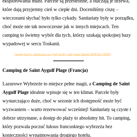
eksplorowania miast. Parcele są przestronne, a otaczają je drzewa,
które dają przyjemny cień w ciepłe dni. Doceniliśmy ciszę –
wieczorami słychać było tylko cykady. Sanitariaty były w porządku,
choć może nie tak nowoczesne jak w innych miejscach. Ten
camping to świetny wybór dla tych, którzy szukają spokojnej bazy
wypadowej w sercu Toskanii.
Camping Europa – idealna baza na wypady do Pizy i odkrywanie Toskanii [ZDJĘCIA+VIDEO]
Camping de Saint Aygulf Plage (Francja)
Lazurowe Wybrzeże to miejsce pełne magii, a
Camping de Saint
Aygulf Plage
idealnie wpisuje się w ten klimat. Parcele były
wystarczająco duże, choć w sezonie ich dostępność może być
wyzwaniem – warto rezerwować wcześniej! Sanitariaty są czyste i
dobrze utrzymane, a dostęp do plaży to absolutny hit. To camping,
który pozwala poczuć luksus francuskiego wybrzeża bez
konieczności wynajmowania drogiego hotelu.