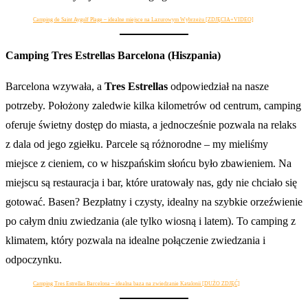
Camping de Saint Aygulf Plage – idealne miejsce na Lazurowym Wybrzeżu [ZDJĘCIA+VIDEO]
Camping Tres Estrellas Barcelona (Hiszpania)
Barcelona wzywała, a
Tres Estrellas
odpowiedział na nasze
potrzeby. Położony zaledwie kilka kilometrów od centrum, camping
oferuje świetny dostęp do miasta, a jednocześnie pozwala na relaks
z dala od jego zgiełku. Parcele są różnorodne – my mieliśmy
miejsce z cieniem, co w hiszpańskim słońcu było zbawieniem. Na
miejscu są restauracja i bar, które uratowały nas, gdy nie chciało się
gotować. Basen? Bezpłatny i czysty, idealny na szybkie orzeźwienie
po całym dniu zwiedzania (ale tylko wiosną i latem). To camping z
klimatem, który pozwala na idealne połączenie zwiedzania i
odpoczynku.
Camping Tres Estrellas Barcelona – idealna baza na zwiedzanie Katalonii [DUŻO ZDJĘĆ]