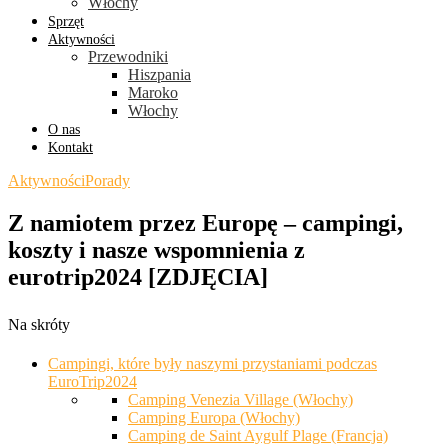
Włochy
Sprzęt
Aktywności
Przewodniki
Hiszpania
Maroko
Włochy
O nas
Kontakt
Aktywności
Porady
Z namiotem przez Europę – campingi,
koszty i nasze wspomnienia z
eurotrip2024 [ZDJĘCIA]
Na skróty
Campingi, które były naszymi przystaniami podczas
EuroTrip2024
Camping Venezia Village (Włochy)
Camping Europa (Włochy)
Camping de Saint Aygulf Plage (Francja)