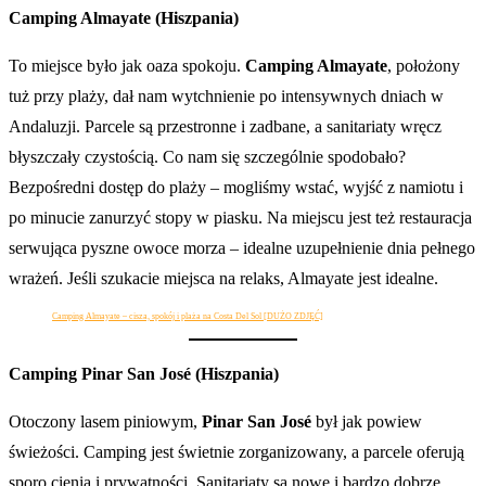
Camping Almayate (Hiszpania)
To miejsce było jak oaza spokoju.
Camping Almayate
, położony
tuż przy plaży, dał nam wytchnienie po intensywnych dniach w
Andaluzji. Parcele są przestronne i zadbane, a sanitariaty wręcz
błyszczały czystością. Co nam się szczególnie spodobało?
Bezpośredni dostęp do plaży – mogliśmy wstać, wyjść z namiotu i
po minucie zanurzyć stopy w piasku. Na miejscu jest też restauracja
serwująca pyszne owoce morza – idealne uzupełnienie dnia pełnego
wrażeń. Jeśli szukacie miejsca na relaks, Almayate jest idealne.
Camping Almayate – cisza, spokój i plaża na Costa Del Sol [DUŻO ZDJĘĆ]
Camping Pinar San José (Hiszpania)
Otoczony lasem piniowym,
Pinar San José
był jak powiew
świeżości. Camping jest świetnie zorganizowany, a parcele oferują
sporo cienia i prywatności. Sanitariaty są nowe i bardzo dobrze