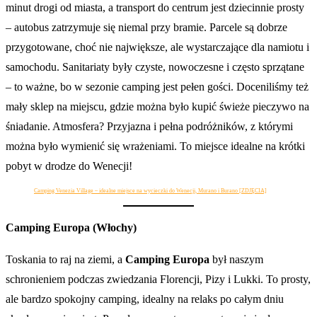
minut drogi od miasta, a transport do centrum jest dziecinnie prosty
– autobus zatrzymuje się niemal przy bramie. Parcele są dobrze
przygotowane, choć nie największe, ale wystarczające dla namiotu i
samochodu. Sanitariaty były czyste, nowoczesne i często sprzątane
– to ważne, bo w sezonie camping jest pełen gości. Doceniliśmy też
mały sklep na miejscu, gdzie można było kupić świeże pieczywo na
śniadanie. Atmosfera? Przyjazna i pełna podróżników, z którymi
można było wymienić się wrażeniami. To miejsce idealne na krótki
pobyt w drodze do Wenecji!
Camping Venezia Village – idealne miejsce na wycieczki do Wenecji, Murano i Burano [ZDJĘCIA]
Camping Europa (Włochy)
Toskania to raj na ziemi, a
Camping Europa
był naszym
schronieniem podczas zwiedzania Florencji, Pizy i Lukki. To prosty,
ale bardzo spokojny camping, idealny na relaks po całym dniu