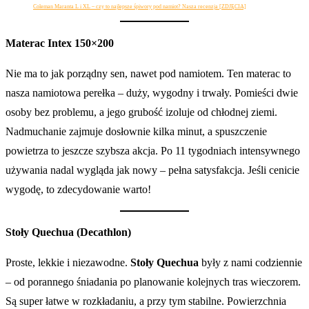
Coleman Maranta L i XL – czy to najlepsze śpiwory pod namiot? Nasza recenzja [ZDJĘCIA]
Materac Intex 150×200
Nie ma to jak porządny sen, nawet pod namiotem. Ten materac to
nasza namiotowa perełka – duży, wygodny i trwały. Pomieści dwie
osoby bez problemu, a jego grubość izoluje od chłodnej ziemi.
Nadmuchanie zajmuje dosłownie kilka minut, a spuszczenie
powietrza to jeszcze szybsza akcja. Po 11 tygodniach intensywnego
używania nadal wygląda jak nowy – pełna satysfakcja. Jeśli cenicie
wygodę, to zdecydowanie warto!
Stoły Quechua (Decathlon)
Proste, lekkie i niezawodne.
Stoły Quechua
były z nami codziennie
– od porannego śniadania po planowanie kolejnych tras wieczorem.
Są super łatwe w rozkładaniu, a przy tym stabilne. Powierzchnia