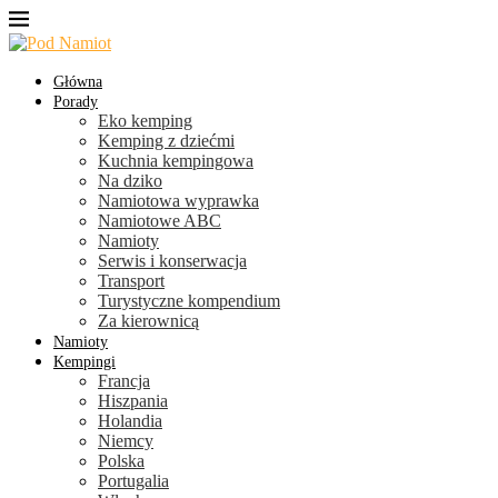
Główna
Porady
Eko kemping
Kemping z dziećmi
Kuchnia kempingowa
Na dziko
Namiotowa wyprawka
Namiotowe ABC
Namioty
Serwis i konserwacja
Transport
Turystyczne kompendium
Za kierownicą
Namioty
Kempingi
Francja
Hiszpania
Holandia
Niemcy
Polska
Portugalia