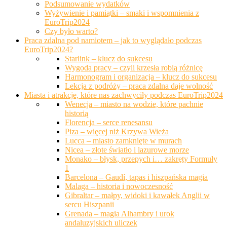
Podsumowanie wydatków
Wyżywienie i pamiątki – smaki i wspomnienia z
EuroTrip2024
Czy było warto?
Praca zdalna pod namiotem – jak to wyglądało podczas
EuroTrip2024?
Starlink – klucz do sukcesu
Wygoda pracy – czyli krzesła robią różnicę
Harmonogram i organizacja – klucz do sukcesu
Lekcja z podróży – praca zdalna daje wolność
Miasta i atrakcje, które nas zachwyciły podczas EuroTrip2024
Wenecja – miasto na wodzie, które pachnie
historią
Florencja – serce renesansu
Piza – więcej niż Krzywa Wieża
Lucca – miasto zamknięte w murach
Nicea – złote światło i lazurowe morze
Monako – błysk, przepych i… zakręty Formuły
1
Barcelona – Gaudí, tapas i hiszpańska magia
Malaga – historia i nowoczesność
Gibraltar – małpy, widoki i kawałek Anglii w
sercu Hiszpanii
Grenada – magia Alhambry i urok
andaluzyjskich uliczek