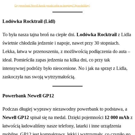
Czy powerbank Newell Asvala poradzi sobie na kempingu? Sprawdziliśmy!
Lodówka Rocktrail (Lidl)
To była nasza tajna broń na ciepłe dni.
Lodówka Rocktrail
z Lidla
świetnie chłodziła jedzenie i napoje, nawet przy 30 stopniach.
Lekka, łatwa w przenoszeniu, z możliwością podłączenia do auta –
ideał. Pomieściła zapas jedzenia na kilka dni, co przy tak
intensywnej podróży było nieocenione. No i jak na sprzęt z Lidla,
zaskoczyła nas swoją wytrzymałością.
Powerbank Newell GP12
Podczas długiej wyprawy niezawodny powerbank to podstawa, a
Newell GP12
spisał się na medal. Dzięki pojemności
12 000 mAh
z
łatwością ładowaliśmy nasze telefony, latarki i inne urządzenia
mobilne. GP12 jest kompaktowy, lekki i wytrzymały, co czyniło go