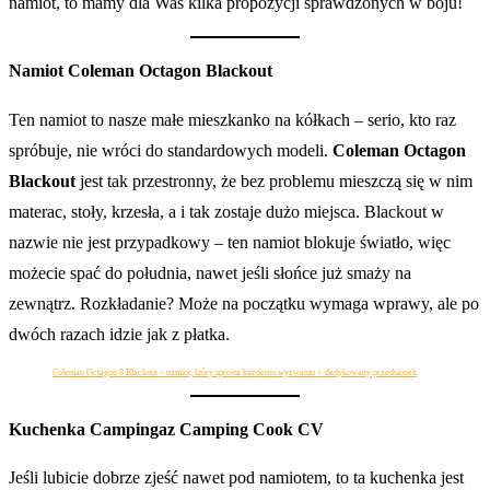
namiot, to mamy dla Was kilka propozycji sprawdzonych w boju!
Namiot Coleman Octagon Blackout
Ten namiot to nasze małe mieszkanko na kółkach – serio, kto raz
spróbuje, nie wróci do standardowych modeli.
Coleman Octagon
Blackout
jest tak przestronny, że bez problemu mieszczą się w nim
materac, stoły, krzesła, a i tak zostaje dużo miejsca. Blackout w
nazwie nie jest przypadkowy – ten namiot blokuje światło, więc
możecie spać do południa, nawet jeśli słońce już smaży na
zewnątrz. Rozkładanie? Może na początku wymaga wprawy, ale po
dwóch razach idzie jak z płatka.
Coleman Octagon 8 Blackout – namiot, który sprosta każdemu wyzwaniu + dedykowany przedsionek
Kuchenka Campingaz Camping Cook CV
Jeśli lubicie dobrze zjeść nawet pod namiotem, to ta kuchenka jest