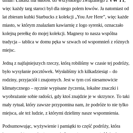
umiar! Łukasz ma słabość do wszystkiego związanego z
VW T1
,
więc każdy targ staroci był dla niego polem łowów. Ja natomiast od
lat zbieram kubki Starbucks z kolekcji „You Are Here”, więc każde
miasto, w którym znalazłam kawiarnię z logo syrenki, oznaczało
kolejną perełkę do mojej kolekcji. Magnesy to nasza wspólna
tradycja – tablica w domu pęka w szwach od wspomnień z różnych
miejsc.
Jedną z najfajniejszych rzeczy, którą robiliśmy w czasie tej podróży,
było wysyłanie pocztówek. Wysłaliśmy ich kilkadziesiąt – do
rodziny, przyjaciół i znajomych. Jest w tym coś niesamowicie
klimatycznego – ręcznie wypisane życzenia, lokalne znaczki i
wyobrażanie sobie radości, gdy ktoś znajdzie je w skrzynce. To taki
mały rytuał, który zawsze przypomina nam, że podróże to nie tylko
miejsca, ale też ludzie, z którymi dzielimy nasze wspomnienia.
Podsumowując, wyżywienie i pamiątki to część podróży, która