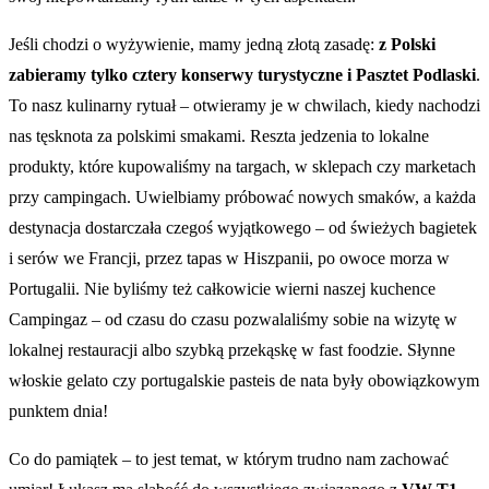
Jeśli chodzi o wyżywienie, mamy jedną złotą zasadę:
z Polski
zabieramy tylko cztery konserwy turystyczne i Pasztet Podlaski
.
To nasz kulinarny rytuał – otwieramy je w chwilach, kiedy nachodzi
nas tęsknota za polskimi smakami. Reszta jedzenia to lokalne
produkty, które kupowaliśmy na targach, w sklepach czy marketach
przy campingach. Uwielbiamy próbować nowych smaków, a każda
destynacja dostarczała czegoś wyjątkowego – od świeżych bagietek
i serów we Francji, przez tapas w Hiszpanii, po owoce morza w
Portugalii. Nie byliśmy też całkowicie wierni naszej kuchence
Campingaz – od czasu do czasu pozwalaliśmy sobie na wizytę w
lokalnej restauracji albo szybką przekąskę w fast foodzie. Słynne
włoskie gelato czy portugalskie pasteis de nata były obowiązkowym
punktem dnia!
Co do pamiątek – to jest temat, w którym trudno nam zachować